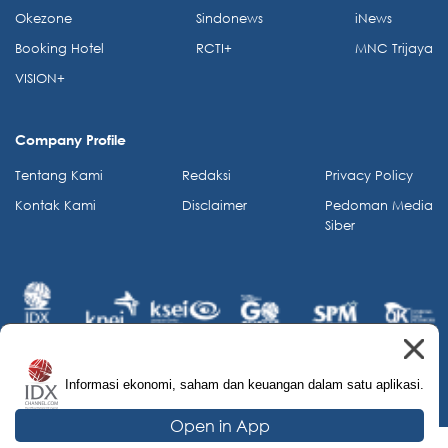
Okezone
Sindonews
iNews
Booking Hotel
RCTI+
MNC Trijaya
VISION+
Company Profile
Tentang Kami
Redaksi
Privacy Policy
Kontak Kami
Disclaimer
Pedoman Media
Siber
Informasi ekonomi, saham dan keuangan dalam satu aplikasi.
© 2026 IDX Channel. All Rights Reserved.
Open in App