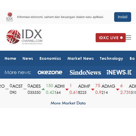
Install
Informasi ekonomi, saham dan keuangan dalam satu aplikasi.
Home
News
Economics
Market News
Technology
Ba
More news:
0
0
150
1
75
6
O
ACST
ADES
ADHI
ADMF
ADMG
ADM
0
0
0.42
0.61
0.9
2.73
90
35550
164
8225
214
1510
More Market Data