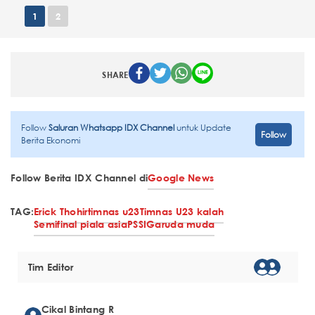
1
2
SHARE
Follow
Saluran Whatsapp IDX Channel
untuk Update
Follow
Berita Ekonomi
Follow Berita IDX Channel di
Google News
TAG:
Erick Thohir
timnas u23
Timnas U23 kalah
Semifinal piala asia
PSSI
Garuda muda
Tim Editor
Cikal Bintang R