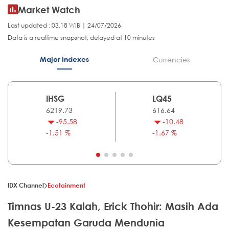
Market Watch
Last updated : 03.18 WIB | 24/07/2026
Data is a realtime snapshot, delayed at 10 minutes
Major Indexes
Currencies
IHSG
LQ45
6219.73
616.64
-95.58
-10.48
-1.51 %
-1.67 %
IDX Channel
Ecotainment
Timnas U-23 Kalah, Erick Thohir: Masih Ada
Kesempatan Garuda Mendunia