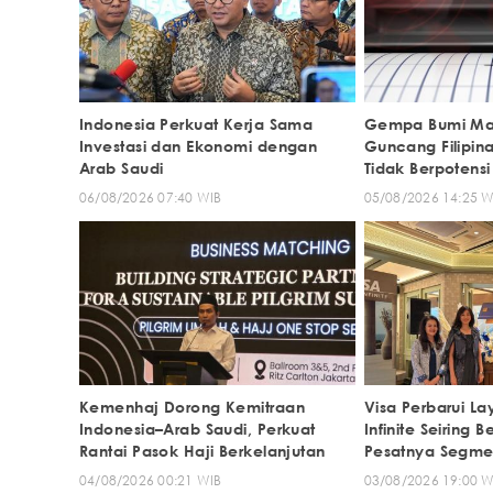
Indonesia Perkuat Kerja Sama
Gempa Bumi Mag
Investasi dan Ekonomi dengan
Guncang Filipin
Arab Saudi
Tidak Berpotensi
Indonesia
06/08/2026 07:40 WIB
05/08/2026 14:25 W
Kemenhaj Dorong Kemitraan
Visa Perbarui La
Indonesia–Arab Saudi, Perkuat
Infinite Seiring
Rantai Pasok Haji Berkelanjutan
Pesatnya Segmen
Indonesia
04/08/2026 00:21 WIB
03/08/2026 19:00 W