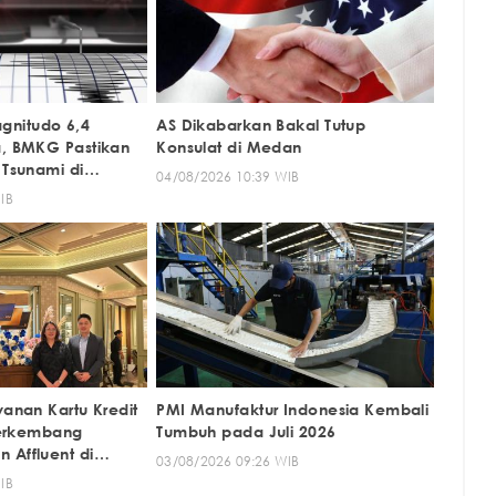
nitudo 6,4
AS Dikabarkan Bakal Tutup
a, BMKG Pastikan
Konsulat di Medan
 Tsunami di
04/08/2026 10:39 WIB
IB
yanan Kartu Kredit
PMI Manufaktur Indonesia Kembali
 Berkembang
Tumbuh pada Juli 2026
 Affluent di
03/08/2026 09:26 WIB
IB