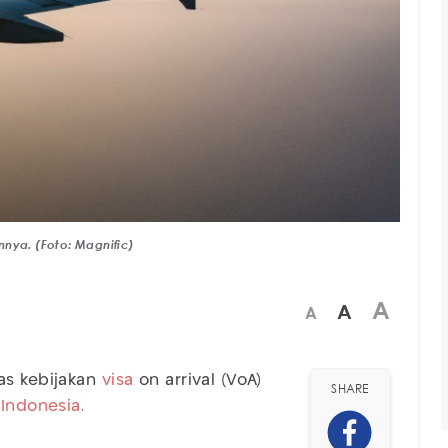
annya. (Foto: Magnific)
A
A
A
as kebijakan
visa
on arrival (VoA)
SHARE
k
Indonesia
.