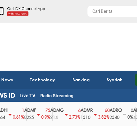
t News
Technology
Banking
Syariah
ADMF
ADMG
ADMR
ADRO
AEGS
1
75
6
60
0
0.61%
0.9%
2.73%
3.82%
0%
8225
214
1510
2540
43