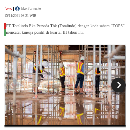
|
Foto
Eko Purwanto
15/11/2021 08:21 WIB
PT Totalindo Eka Persada Tbk (Totalindo) dengan kode saham “TOPS”
mencatat kinerja positif di kuartal III tahun ini.
chevron_left
chevron_right