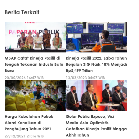
Berita Terkait
MBAP Catat Kinerja Positif di
Kinerja Positif 2022, Laba Tahun
Tengah Tekanan Industri Batu
Berjalan SIG Naik 18% Menjadi
Bara
Rp2,499 Triliun
20/05/2026 16:47 WIB
13/03/2023 04:57 WIB
Harga Kebutuhan Pokok
Gelar Public Expose, Visi
Alami Kenaikan di
Media Asia Optimistis
Penghujung Tahun 2021
Catatkan Kinerja Positif hingga
Akhir Tahun
27/12/2021 21:16 WIB