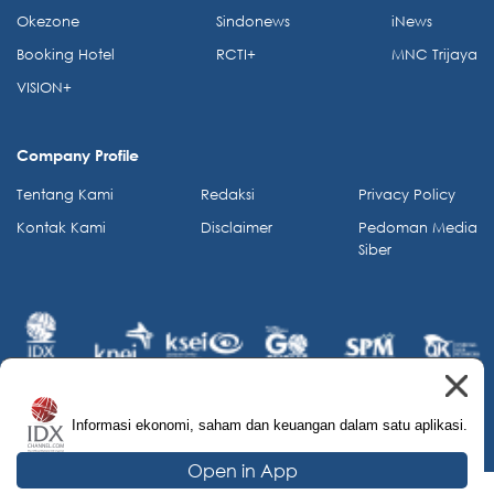
Okezone
Sindonews
iNews
Booking Hotel
RCTI+
MNC Trijaya
VISION+
Company Profile
Tentang Kami
Redaksi
Privacy Policy
Kontak Kami
Disclaimer
Pedoman Media
Siber
Informasi ekonomi, saham dan keuangan dalam satu aplikasi.
© 2026 IDX Channel. All Rights Reserved.
Open in App