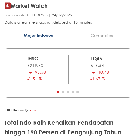
Market Watch
Last updated : 03.18 WIB | 24/07/2026
Data is a realtime snapshot, delayed at 10 minutes
Major Indexes
Currencies
IHSG
LQ45
6219.73
616.64
-95.58
-10.48
-1.51 %
-1.67 %
IDX Channel
Foto
Totalindo Raih Kenaikan Pendapatan
hingga 190 Persen di Penghujung Tahun