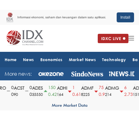
Install
Informasi ekonomi, saham dan keuangan dalam satu aplikasi.
Home
News
Economics
Market News
Technology
Ba
More news:
0
0
150
1
75
6
O
ACST
ADES
ADHI
ADMF
ADMG
ADM
0
0
0.42
0.61
0.9
2.73
90
35550
164
8225
214
1510
More Market Data