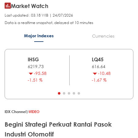
Market Watch
Last updated : 03.18 WIB | 24/07/2026
Data is a realtime snapshot, delayed at 10 minutes
Major Indexes
Currencies
IHSG
LQ45
6219.73
616.64
-95.58
-10.48
-1.51 %
-1.67 %
IDX Channel
VIDEO
Begini Strategi Perkuat Rantai Pasok
Industri Otomotif