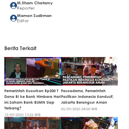
M.Ilham Chatamy
Reporter
Maman Sudirman
Editor
Berita Terkait
Pemerintah Kucurkan Rp200 T
Pascademo, Pemerintah
Dana BI ke Bank Himbara Hari
Pastikan Indonesia Kondusif,
ini.Saham Bank BUMN Siap
Jakarta Berangsur Aman
Terbang?
05/09/2025 08:00 WIB
12/09/2025 13:26 WIB