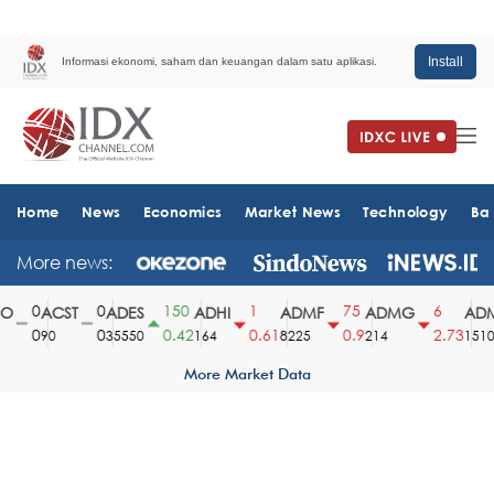
Install
Informasi ekonomi, saham dan keuangan dalam satu aplikasi.
Home
News
Economics
Market News
Technology
Ba
More news:
0
0
150
1
75
6
O
ACST
ADES
ADHI
ADMF
ADMG
ADM
0
0
0.42
0.61
0.9
2.73
90
35550
164
8225
214
1510
More Market Data