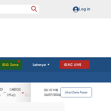
Log in
ESG Zone
Lainnya
IDXC LIVE
AEGS
AGII
AGRO
AGRS
AHAP
0
1
100
4
0
03.15 WIB
Lihat Data Pasar
0%
2.27%
3.39%
2.63%
0%
2.
43
2850
24/07/2026
148
62
96