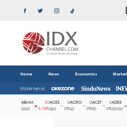
Home
News
Economics
Marke
More news:
DA
ABMM
ACES
ACRO
ACST
ADES
0
20
0
0
0
1
0%
0.78%
0%
0%
0%
0.4
0
2530
360
62
90
35550