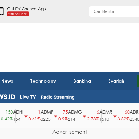
t News
Technology
Banking
Syariah
ADHI
ADMF
ADMG
ADMR
ADRO
50
1
75
6
60
2%
0.61%
0.9%
2.73%
3.82%
164
8225
214
1510
2540
Advertisement