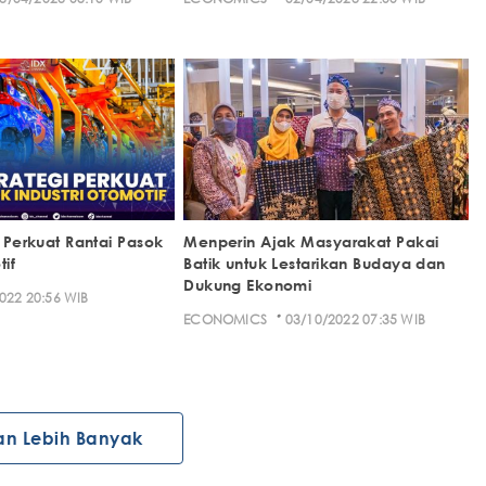
i Perkuat Rantai Pasok
Menperin Ajak Masyarakat Pakai
tif
Batik untuk Lestarikan Budaya dan
Dukung Ekonomi
022 20:56 WIB
·
ECONOMICS
03/10/2022 07:35 WIB
an Lebih Banyak