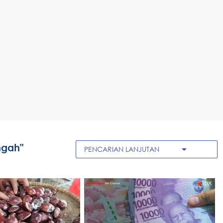
ngah"
arrow_drop_down
PENCARIAN LANJUTAN