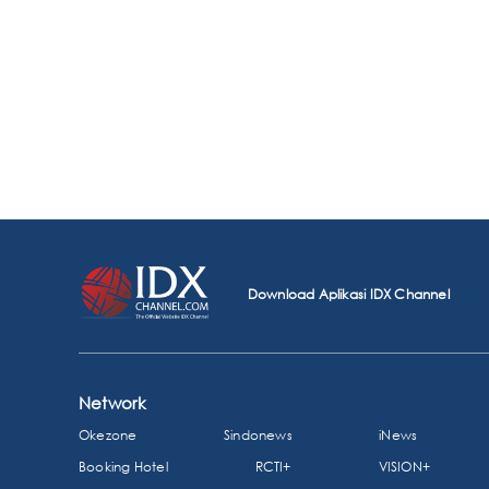
Download Aplikasi IDX Channel
Network
Okezone
Sindonews
iNews
Booking Hotel
RCTI+
VISION+