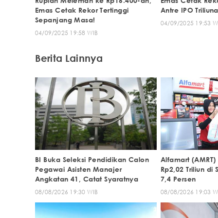
Rupiah Melemah ke Rp16.400-an,
Emas Cetak Reko
Emas Cetak Rekor Tertinggi
Antre IPO Triliun
Sepanjang Masa!
04/09/2025 19:53 W
04/09/2025 19:58 WIB
Berita Lainnya
BI Buka Seleksi Pendidikan Calon
Alfamart (AMRT)
Pegawai Asisten Manajer
Rp2,02 Triliun di
Angkatan 41, Catat Syaratnya
7,4 Persen
08/08/2026 19:30 WIB
08/08/2026 19:03 W