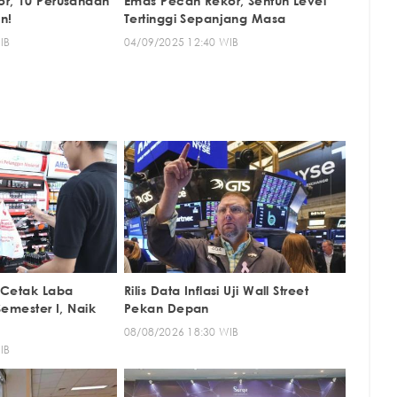
r, 10 Perusahaan
Emas Pecah Rekor, Sentuh Level
an!
Tertinggi Sepanjang Masa
IB
04/09/2025 12:40 WIB
 Cetak Laba
Rilis Data Inflasi Uji Wall Street
 Semester I, Naik
Pekan Depan
08/08/2026 18:30 WIB
IB