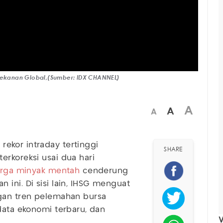
 Tekanan Global,(Sumber: IDX CHANNEL)
A
A
A
ekor intraday tertinggi
SHARE
erkoreksi usai dua hari
rga minyak mentah
cenderung
an ini. Di sisi lain, IHSG menguat
ngan tren pelemahan bursa
data ekonomi terbaru, dan
V