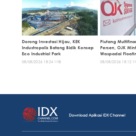
Dorong Investasi Hijau, KEK
Piutang Multifi
Industropolis Batang Bidik Konsep
Persen, OJK Mint
Eco Industrial Park
Waspadai Floati
08/08/2026 18:24 WIB
08/08/2026 18:12 W
Download Aplikasi IDX Channel