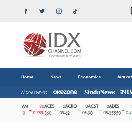
Home
News
Economics
Marke
More news:
ABMM
ACES
ACRO
ACST
ADES
A
0
20
0
0
0
150
0%
0.78%
0%
0%
0%
0.42%
2530
360
62
90
35550
1