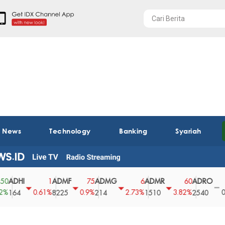
t News
Technology
Banking
Syariah
DHI
ADMF
ADMG
ADMR
ADRO
A
1
75
6
60
0
0.61%
0.9%
2.73%
3.82%
0%
64
8225
214
1510
2540
43