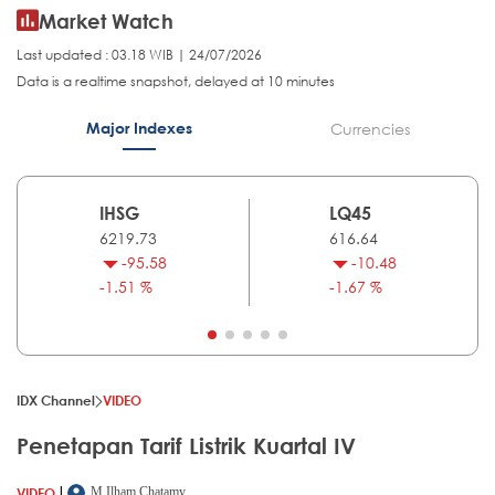
Market Watch
Last updated : 03.18 WIB | 24/07/2026
Data is a realtime snapshot, delayed at 10 minutes
Major Indexes
Currencies
IHSG
LQ45
6219.73
616.64
-95.58
-10.48
-1.51 %
-1.67 %
IDX Channel
VIDEO
Penetapan Tarif Listrik Kuartal IV
|
VIDEO
M.Ilham Chatamy