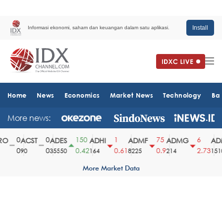
Install
Informasi ekonomi, saham dan keuangan dalam satu aplikasi.
Home
News
Economics
Market News
Technology
Ba
More news:
0
0
150
1
75
6
O
ACST
ADES
ADHI
ADMF
ADMG
ADM
0
0
0.42
0.61
0.9
2.73
90
35550
164
8225
214
1510
More Market Data