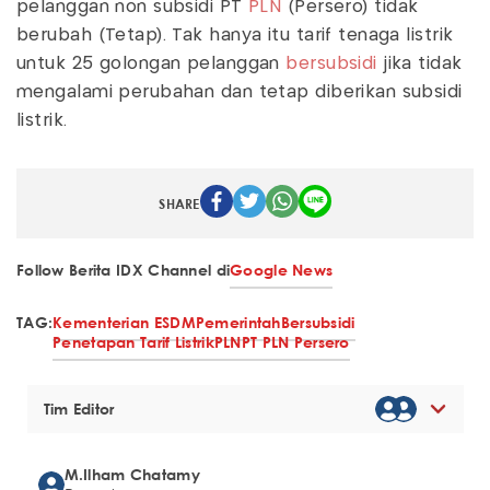
pelanggan non subsidi PT
PLN
(Persero) tidak
berubah (Tetap). Tak hanya itu tarif tenaga listrik
untuk 25 golongan pelanggan
bersubsidi
jika tidak
mengalami perubahan dan tetap diberikan subsidi
listrik.
SHARE
Follow Berita IDX Channel di
Google News
TAG:
Kementerian ESDM
Pemerintah
Bersubsidi
Penetapan Tarif Listrik
PLN
PT PLN Persero
Tim Editor
M.Ilham Chatamy