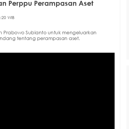
tkan Perppu Perampasan Aset
:20 WIB
iden Prabowo Subianto untuk mengeluarkan
ndang tentang perampasan aset.