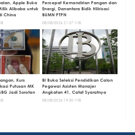
ualan, Apple Buka
Percepat Kemandirian Pangan dan
ilik Alibaba untuk
Energi, Danantara Bidik Hilirisasi
i China
BUMN PTPN
IB
08/08/2026 21:37 WIB
angan, Kurs
BI Buka Seleksi Pendidikan Calon
ikasi Putusan MK
Pegawai Asisten Manajer
BG Jadi Sorotan
Angkatan 41, Catat Syaratnya
IB
08/08/2026 19:30 WIB