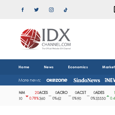
Home
News
Economics
Marke
More news:
ABMM
ACES
ACRO
ACST
ADES
A
0
20
0
0
0
150
0%
0.78%
0%
0%
0%
0.42%
2530
360
62
90
35550
1