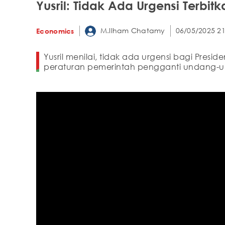
Yusril: Tidak Ada Urgensi Terbi
M.Ilham Chatamy
06/05/2025 21
Economics
Yusril menilai, tidak ada urgensi bagi Pres
peraturan pemerintah pengganti undang-u