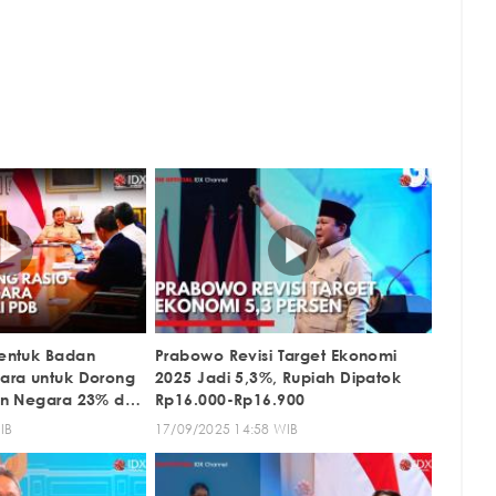
entuk Badan
Prabowo Revisi Target Ekonomi
ara untuk Dorong
2025 Jadi 5,3%, Rupiah Dipatok
n Negara 23% dari
Rp16.000-Rp16.900
IB
17/09/2025 14:58 WIB