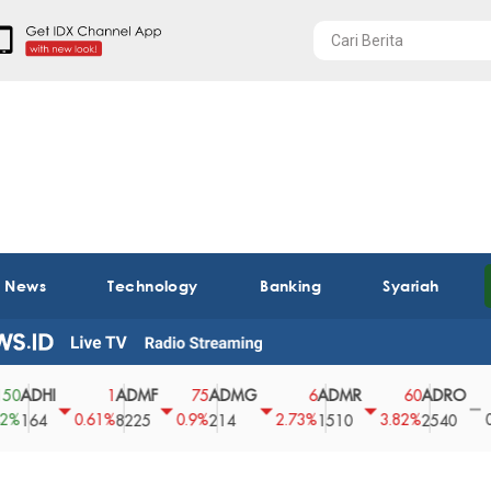
t News
Technology
Banking
Syariah
DHI
ADMF
ADMG
ADMR
ADRO
A
1
75
6
60
0
0.61%
0.9%
2.73%
3.82%
0%
64
8225
214
1510
2540
43