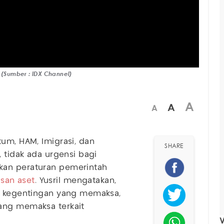
 (Sumber : IDX Channel)
A
A
A
um, HAM, Imigrasi, dan
SHARE
, tidak ada urgensi bagi
kan peraturan pemerintah
san aset
. Yusril mengatakan,
at kegentingan yang memaksa,
ang memaksa terkait
V