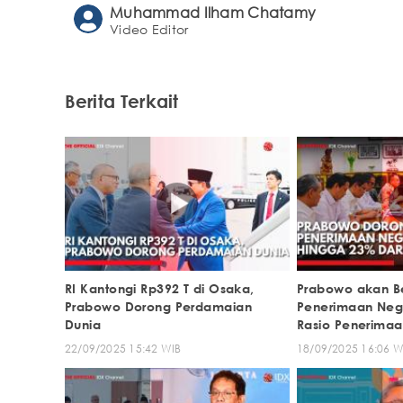
Muhammad Ilham Chatamy
Video Editor
Berita Terkait
RI Kantongi Rp392 T di Osaka,
Prabowo akan B
Prabowo Dorong Perdamaian
Penerimaan Neg
Dunia
Rasio Penerimaa
PDB
22/09/2025 15:42 WIB
18/09/2025 16:06 W