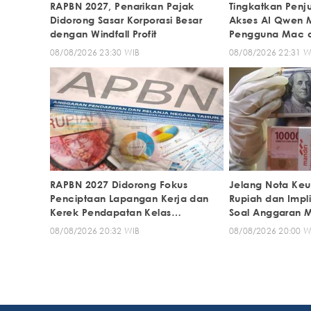
RAPBN 2027, Penarikan Pajak
Tingkatkan Penj
Didorong Sasar Korporasi Besar
Akses AI Qwen M
dengan Windfall Profit
Pengguna Mac d
08/08/2026 23:30 WIB
08/08/2026 22:31 W
RAPBN 2027 Didorong Fokus
Jelang Nota Keu
Penciptaan Lapangan Kerja dan
Rupiah dan Impl
Kerek Pendapatan Kelas
Soal Anggaran M
Menengah
08/08/2026 20:32 WIB
08/08/2026 20:00 W