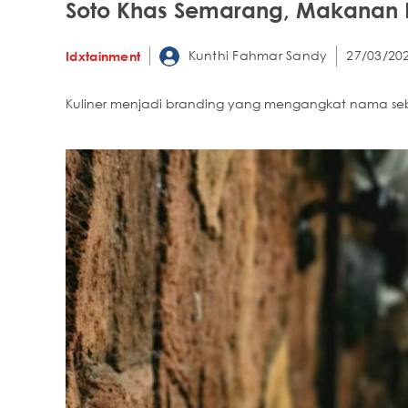
Soto Khas Semarang, Makanan Fav
Kunthi Fahmar Sandy
27/03/202
Idxtainment
Kuliner menjadi branding yang mengangkat nama se