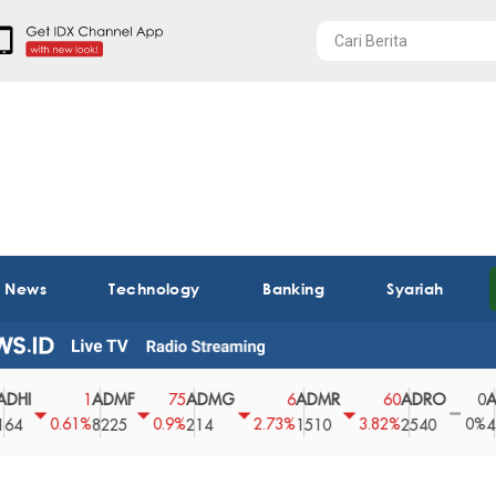
t News
Technology
Banking
Syariah
ADMF
ADMG
ADMR
ADRO
AEGS
1
75
6
60
0
0.61%
0.9%
2.73%
3.82%
0%
8225
214
1510
2540
43