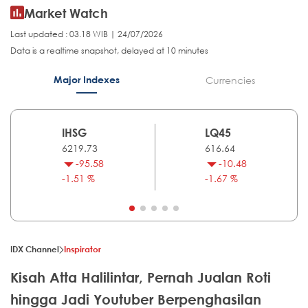
Market Watch
Last updated : 03.18 WIB | 24/07/2026
Data is a realtime snapshot, delayed at 10 minutes
Major Indexes
Currencies
IHSG
LQ45
6219.73
616.64
-95.58
-10.48
-1.51 %
-1.67 %
IDX Channel
Inspirator
Kisah Atta Halilintar, Pernah Jualan Roti
hingga Jadi Youtuber Berpenghasilan