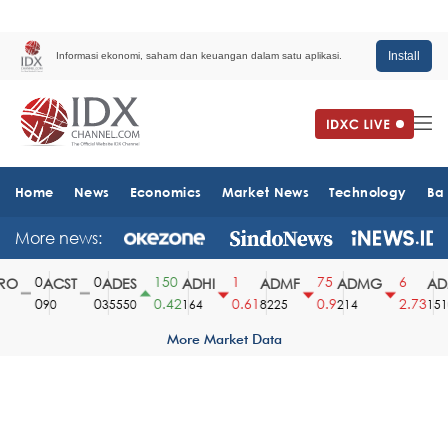
Install
Informasi ekonomi, saham dan keuangan dalam satu aplikasi.
Home
News
Economics
Market News
Technology
Ba
More news:
0
0
150
1
75
6
O
ACST
ADES
ADHI
ADMF
ADMG
ADM
0
0
0.42
0.61
0.9
2.73
90
35550
164
8225
214
1510
More Market Data