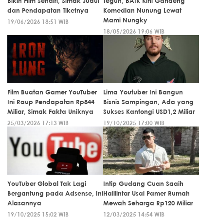
Bikin Film Sendiri, Simak Judul
Teguh, BAIK Kini Gandeng
dan Pendapatan Tiketnya
Komedian Nunung Lewat
Mami Nungky
19/06/2026 18:51 WIB
18/05/2026 19:06 WIB
Film Buatan Gamer YouTuber
Lima Youtuber Ini Bangun
Ini Raup Pendapatan Rp844
Bisnis Sampingan, Ada yang
Miliar, Simak Fakta Uniknya
Sukses Kantongi USD1,2 Miliar
25/03/2026 17:13 WIB
19/10/2025 17:00 WIB
YouTuber Global Tak Lagi
Intip Gudang Cuan Saaih
Bergantung pada Adsense, Ini
Halilintar Usai Pamer Rumah
Alasannya
Mewah Seharga Rp120 Miliar
19/10/2025 15:02 WIB
12/03/2025 14:54 WIB