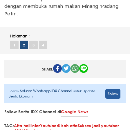
dengan membuka rumah makan Minang ‘Padang
Petir’.
Halaman :
1
2
3
4
SHARE
Follow
Saluran Whatsapp IDX Channel
untuk Update
Follow
Berita Ekonomi
Follow Berita IDX Channel di
Google News
TAG:
Atta halilintar
Youtuber
Kisah atta
Sukses jadi youtuber