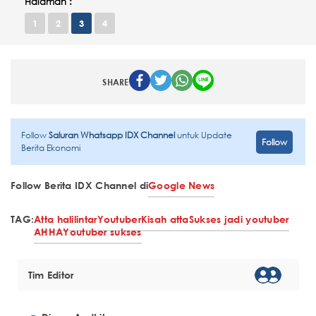
Halaman :
1
2
3
4
SHARE
Follow
Saluran Whatsapp IDX Channel
untuk Update
Follow
Berita Ekonomi
Follow Berita IDX Channel di
Google News
TAG:
Atta halilintar
Youtuber
Kisah atta
Sukses jadi youtuber
AHHA
Youtuber sukses
Tim Editor