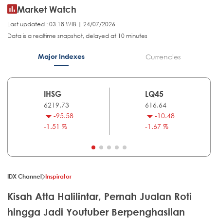
Market Watch
Last updated : 03.18 WIB | 24/07/2026
Data is a realtime snapshot, delayed at 10 minutes
Major Indexes
Currencies
IHSG
LQ45
6219.73
616.64
-95.58
-10.48
-1.51 %
-1.67 %
IDX Channel
Inspirator
Kisah Atta Halilintar, Pernah Jualan Roti
hingga Jadi Youtuber Berpenghasilan