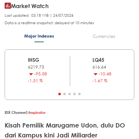
Market Watch
Last updated : 03.18 WIB | 24/07/2026
Data is a realtime snapshot, delayed at 10 minutes
Major Indexes
Currencies
IHSG
LQ45
6219.73
616.64
-95.58
-10.48
-1.51 %
-1.67 %
IDX Channel
Inspirator
Kisah Pemilik Marugame Udon, dulu DO
dari Kampus kini Jadi Miliarder