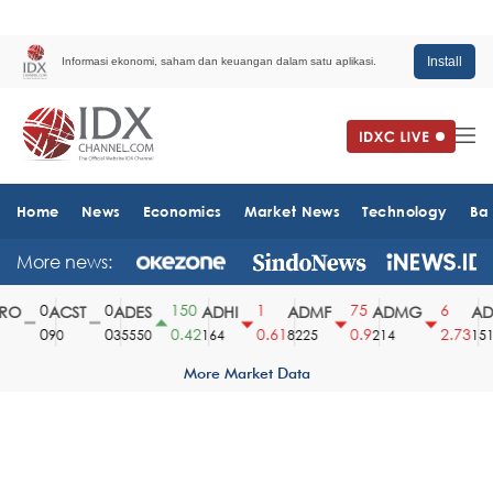
Install
Informasi ekonomi, saham dan keuangan dalam satu aplikasi.
Home
News
Economics
Market News
Technology
Ba
More news:
0
0
150
1
75
6
O
ACST
ADES
ADHI
ADMF
ADMG
ADM
0
0
0.42
0.61
0.9
2.73
90
35550
164
8225
214
1510
More Market Data