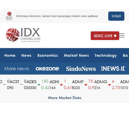
Install
Informasi ekonomi, saham dan keuangan dalam satu aplikasi.
Home
News
Economics
Market News
Technology
Ba
More news:
0
0
150
1
75
6
ACST
ADES
ADHI
ADMF
ADMG
ADMR
0
0
0.42
0.61
0.9
2.73
90
35550
164
8225
214
1510
More Market Data