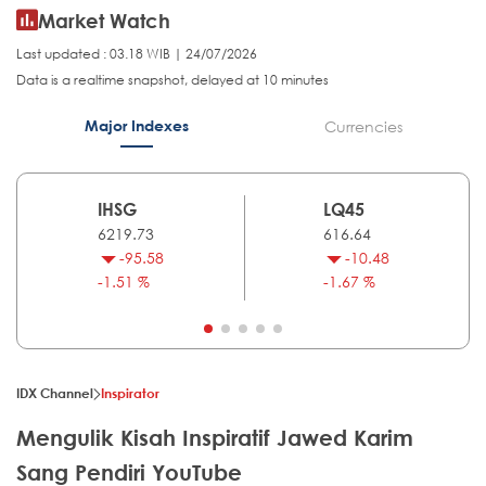
Market Watch
Last updated : 03.18 WIB | 24/07/2026
Data is a realtime snapshot, delayed at 10 minutes
Major Indexes
Currencies
IHSG
LQ45
6219.73
616.64
-95.58
-10.48
-1.51 %
-1.67 %
IDX Channel
Inspirator
Mengulik Kisah Inspiratif Jawed Karim
Sang Pendiri YouTube