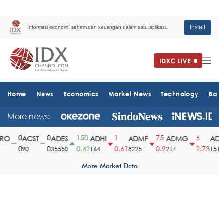
Install
Informasi ekonomi, saham dan keuangan dalam satu aplikasi.
Home
News
Economics
Market News
Technology
Ba
More news:
0
0
150
1
75
6
O
ACST
ADES
ADHI
ADMF
ADMG
ADM
0
0
0.42
0.61
0.9
2.73
90
35550
164
8225
214
1510
More Market Data