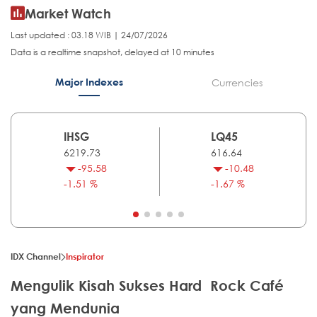
Market Watch
Last updated : 03.18 WIB | 24/07/2026
Data is a realtime snapshot, delayed at 10 minutes
Major Indexes
Currencies
IHSG
LQ45
6219.73
616.64
-95.58
-10.48
-1.51 %
-1.67 %
IDX Channel
Inspirator
Mengulik Kisah Sukses Hard Rock Café
yang Mendunia