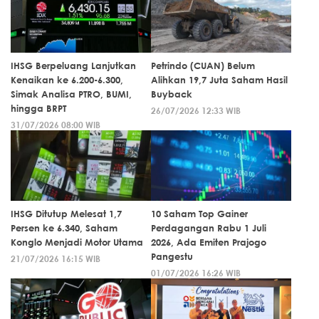
IHSG Berpeluang Lanjutkan
Petrindo (CUAN) Belum
Kenaikan ke 6.200-6.300,
Alihkan 19,7 Juta Saham Hasil
Simak Analisa PTRO, BUMI,
Buyback
hingga BRPT
26/07/2026 12:33 WIB
31/07/2026 08:00 WIB
IHSG Ditutup Melesat 1,7
10 Saham Top Gainer
Persen ke 6.340, Saham
Perdagangan Rabu 1 Juli
Konglo Menjadi Motor Utama
2026, Ada Emiten Prajogo
Pangestu
21/07/2026 16:15 WIB
01/07/2026 16:26 WIB