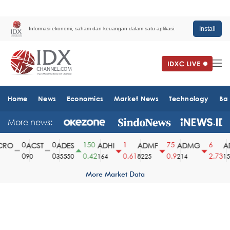
Install
Informasi ekonomi, saham dan keuangan dalam satu aplikasi.
Home
News
Economics
Market News
Technology
Ba
More news:
0
0
150
1
75
6
RO
ACST
ADES
ADHI
ADMF
ADMG
AD
0
0
0.42
0.61
0.9
2.73
90
35550
164
8225
214
151
More Market Data