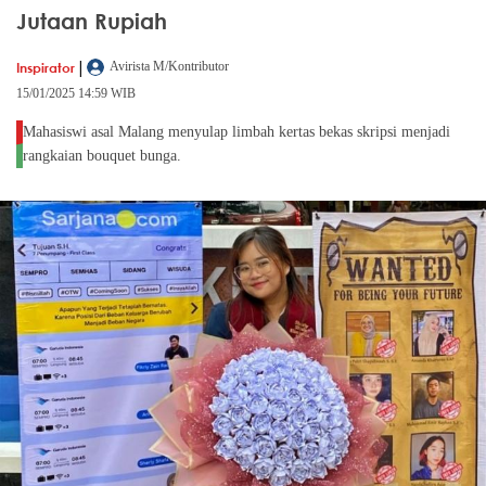
Jutaan Rupiah
|
Inspirator
Avirista M/Kontributor
15/01/2025 14:59 WIB
Mahasiswi asal Malang menyulap limbah kertas bekas skripsi menjadi
rangkaian bouquet bunga.