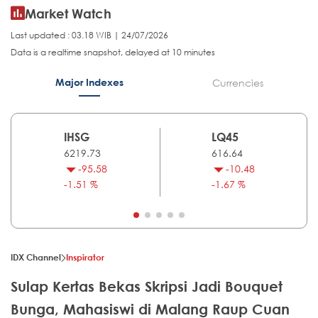
Market Watch
Last updated : 03.18 WIB | 24/07/2026
Data is a realtime snapshot, delayed at 10 minutes
Major Indexes
Currencies
IHSG
LQ45
6219.73
616.64
-95.58
-10.48
-1.51 %
-1.67 %
IDX Channel
Inspirator
Sulap Kertas Bekas Skripsi Jadi Bouquet
Bunga, Mahasiswi di Malang Raup Cuan