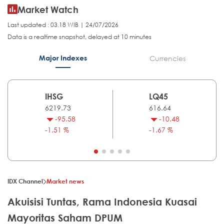
Market Watch
Last updated : 03.18 WIB | 24/07/2026
Data is a realtime snapshot, delayed at 10 minutes
Major Indexes
Currencies
IHSG
LQ45
6219.73
616.64
-95.58
-10.48
-1.51 %
-1.67 %
IDX Channel
Market news
Akuisisi Tuntas, Rama Indonesia Kuasai
Mayoritas Saham DPUM