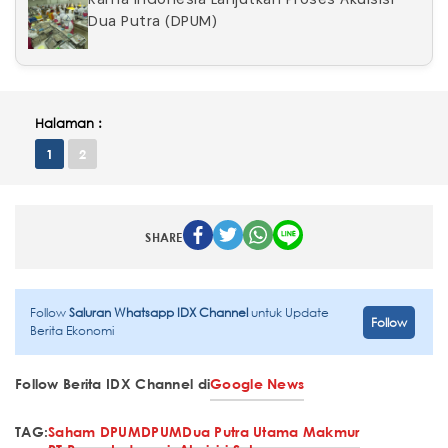
Rama Indonesia Lanjutkan Proses Akuisisi
Dua Putra (DPUM)
Halaman :
1
2
SHARE
Follow
Saluran Whatsapp IDX Channel
untuk Update
Follow
Berita Ekonomi
Follow Berita IDX Channel di
Google News
TAG:
Saham DPUM
DPUM
Dua Putra Utama Makmur