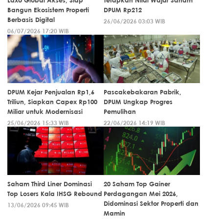
Laxo Global Akses, Siap
Tetapkan Nilai Wajar Saham
Bangun Ekosistem Properti
DPUM Rp212
Berbasis Digital
26/06/2026 03:03 WIB
06/07/2026 17:20 WIB
DPUM Kejar Penjualan Rp1,6
Pascakebakaran Pabrik,
Triliun, Siapkan Capex Rp100
DPUM Ungkap Progres
Miliar untuk Modernisasi
Pemulihan
25/06/2026 15:33 WIB
22/06/2026 14:19 WIB
Saham Third Liner Dominasi
20 Saham Top Gainer
Top Losers Kala IHSG Rebound
Perdagangan Mei 2026,
Didominasi Sektor Properti dan
13/06/2026 09:45 WIB
Mamin