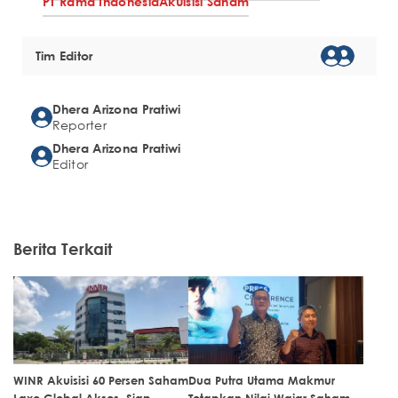
PT Rama Indonesia
Akuisisi Saham
Tim Editor
Dhera Arizona Pratiwi
Reporter
Dhera Arizona Pratiwi
Editor
Berita Terkait
WINR Akuisisi 60 Persen Saham
Dua Putra Utama Makmur