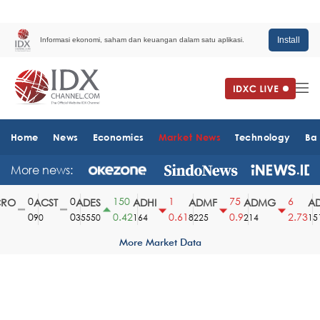
Install
Informasi ekonomi, saham dan keuangan dalam satu aplikasi.
Home
News
Economics
Market News
Technology
Ba
More news:
0
0
150
1
75
6
O
ACST
ADES
ADHI
ADMF
ADMG
AD
0
0
0.42
0.61
0.9
2.73
90
35550
164
8225
214
1510
More Market Data