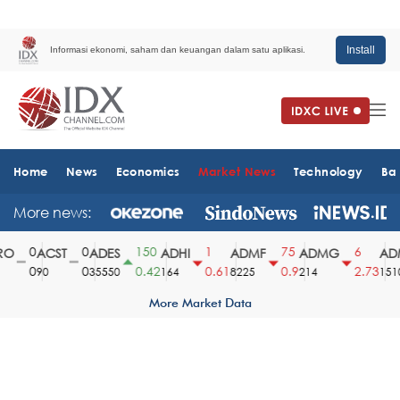
Install
Informasi ekonomi, saham dan keuangan dalam satu aplikasi.
Home
News
Economics
Market News
Technology
Ba
More news:
0
0
150
1
75
6
O
ACST
ADES
ADHI
ADMF
ADMG
ADM
0
0
0.42
0.61
0.9
2.73
90
35550
164
8225
214
1510
More Market Data