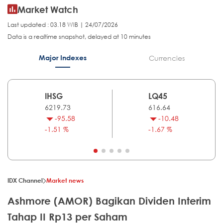
Market Watch
Last updated : 03.18 WIB | 24/07/2026
Data is a realtime snapshot, delayed at 10 minutes
Major Indexes
Currencies
IHSG
LQ45
6219.73
616.64
-95.58
-10.48
-1.51 %
-1.67 %
IDX Channel
Market news
Ashmore (AMOR) Bagikan Dividen Interim
Tahap II Rp13 per Saham