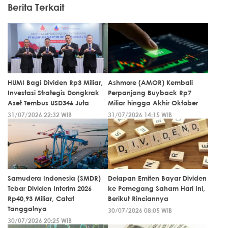
Berita Terkait
HUMI Bagi Dividen Rp3 Miliar,
Ashmore (AMOR) Kembali
Investasi Strategis Dongkrak
Perpanjang Buyback Rp7
Aset Tembus USD346 Juta
Miliar hingga Akhir Oktober
31/07/2026 22:32 WIB
31/07/2026 14:15 WIB
Samudera Indonesia (SMDR)
Delapan Emiten Bayar Dividen
Tebar Dividen Interim 2026
ke Pemegang Saham Hari Ini,
Rp40,93 Miliar, Catat
Berikut Rinciannya
Tanggalnya
30/07/2026 08:05 WIB
30/07/2026 20:25 WIB