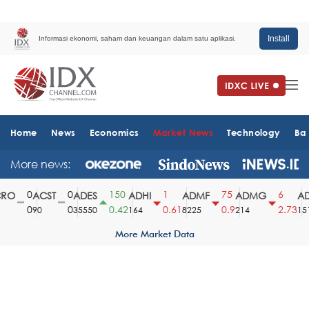
Install
Informasi ekonomi, saham dan keuangan dalam satu aplikasi.
Home
News
Economics
Market News
Technology
Ba
More news:
0
0
150
1
75
6
O
ACST
ADES
ADHI
ADMF
ADMG
AD
0
0
0.42
0.61
0.9
2.73
90
35550
164
8225
214
1510
More Market Data