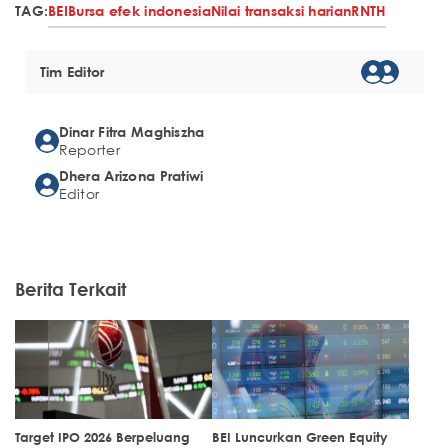
TAG:
BEI
Bursa efek indonesia
Nilai transaksi harian
RNTH
Tim Editor
Dinar Fitra Maghiszha
Reporter
Dhera Arizona Pratiwi
Editor
Berita Terkait
Target IPO 2026 Berpeluang
BEI Luncurkan Green Equity