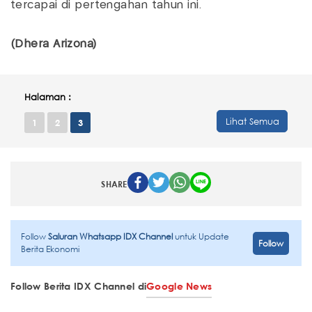
tercapai di pertengahan tahun ini.
(Dhera Arizona)
Halaman :
Lihat Semua
1
2
3
SHARE
Follow
Saluran Whatsapp IDX Channel
untuk Update
Follow
Berita Ekonomi
Follow Berita IDX Channel di
Google News