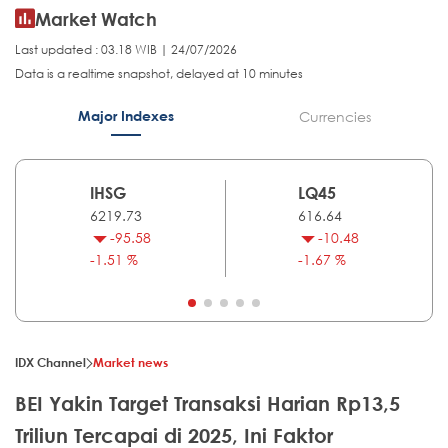
Market Watch
Last updated : 03.18 WIB | 24/07/2026
Data is a realtime snapshot, delayed at 10 minutes
Major Indexes
Currencies
IHSG
LQ45
6219.73
616.64
-95.58
-10.48
-1.51 %
-1.67 %
IDX Channel
Market news
BEI Yakin Target Transaksi Harian Rp13,5
Triliun Tercapai di 2025, Ini Faktor