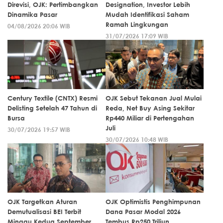
Direvisi, OJK: Pertimbangkan
Designation, Investor Lebih
Dinamika Pasar
Mudah Identifikasi Saham
Ramah Lingkungan
04/08/2026 20:06 WIB
31/07/2026 17:09 WIB
Century Textile (CNTX) Resmi
OJK Sebut Tekanan Jual Mulai
Delisting Setelah 47 Tahun di
Reda, Net Buy Asing Sekitar
Bursa
Rp440 Miliar di Pertengahan
Juli
30/07/2026 19:57 WIB
30/07/2026 10:48 WIB
OJK Targetkan Aturan
OJK Optimistis Penghimpunan
Demutualisasi BEI Terbit
Dana Pasar Modal 2026
Minggu Kedua September
Tembus Rp250 Triliun