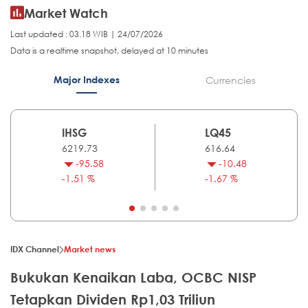
Market Watch
Last updated : 03.18 WIB | 24/07/2026
Data is a realtime snapshot, delayed at 10 minutes
Major Indexes
Currencies
IHSG
LQ45
6219.73
616.64
-95.58
-10.48
-1.51 %
-1.67 %
IDX Channel
Market news
Bukukan Kenaikan Laba, OCBC NISP
Tetapkan Dividen Rp1,03 Triliun