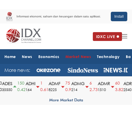
Install
Informasi ekonomi, saham dan keuangan dalam satu aplikasi.
Home
News
Economics
Market News
Technology
Ba
More news:
150
1
75
6
60
ADES
ADHI
ADMF
ADMG
ADMR
ADR
0.42
0.61
0.9
2.73
3.82
35550
164
8225
214
1510
2540
More Market Data