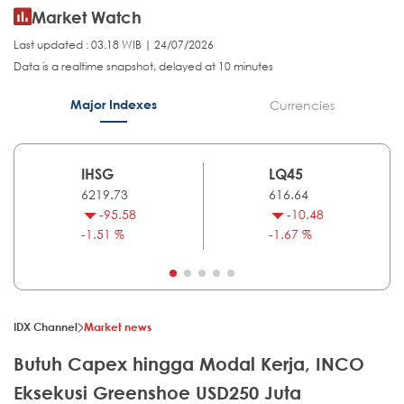
Market Watch
Last updated : 03.18 WIB | 24/07/2026
Data is a realtime snapshot, delayed at 10 minutes
Major Indexes
Currencies
IHSG
LQ45
6219.73
616.64
-95.58
-10.48
-1.51 %
-1.67 %
IDX Channel
Market news
Butuh Capex hingga Modal Kerja, INCO
Eksekusi Greenshoe USD250 Juta