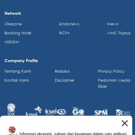
Network
Okezone
Sindonews
iNews
Booking Hotel
RCTI+
MNC Trijaya
VISION+
Company Profile
Tentang Kami
Redaksi
Privacy Policy
Kontak Kami
Disclaimer
Pedoman Media
Siber
Informasi ekonomi, saham dan keuangan dalam satu aplikasi.