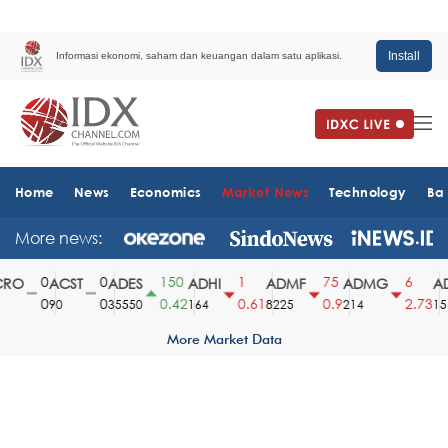
Install
Informasi ekonomi, saham dan keuangan dalam satu aplikasi.
Home
News
Economics
Market News
Technology
Ba
More news:
0
0
150
1
75
6
RO
ACST
ADES
ADHI
ADMF
ADMG
AD
0
0
0.42
0.61
0.9
2.73
90
35550
164
8225
214
1510
More Market Data