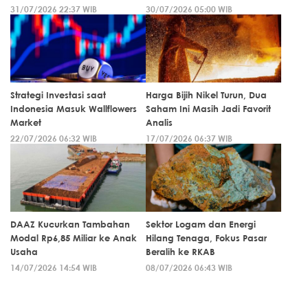
31/07/2026 22:37 WIB
30/07/2026 05:00 WIB
Strategi Investasi saat
Harga Bijih Nikel Turun, Dua
Indonesia Masuk Wallflowers
Saham Ini Masih Jadi Favorit
Market
Analis
22/07/2026 06:32 WIB
17/07/2026 06:37 WIB
DAAZ Kucurkan Tambahan
Sektor Logam dan Energi
Modal Rp6,85 Miliar ke Anak
Hilang Tenaga, Fokus Pasar
Usaha
Beralih ke RKAB
14/07/2026 14:54 WIB
08/07/2026 06:43 WIB