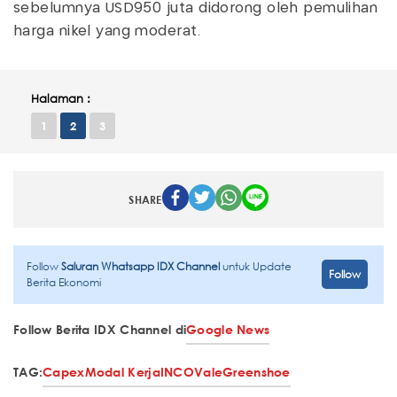
sebelumnya USD950 juta didorong oleh pemulihan
harga nikel yang moderat.
Halaman :
1
2
3
SHARE
Follow
Saluran Whatsapp IDX Channel
untuk Update
Follow
Berita Ekonomi
Follow Berita IDX Channel di
Google News
TAG:
Capex
Modal Kerja
INCO
Vale
Greenshoe