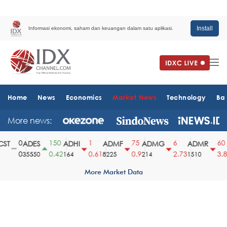
Install
Informasi ekonomi, saham dan keuangan dalam satu aplikasi.
Home
News
Economics
Market News
Technology
Ba
More news:
0
150
1
75
6
60
T
ADES
ADHI
ADMF
ADMG
ADMR
0
0.42
0.61
0.9
2.73
3.82
35550
164
8225
214
1510
More Market Data