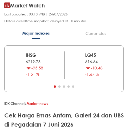
Market Watch
Last updated : 03.18 WIB | 24/07/2026
Data is a realtime snapshot, delayed at 10 minutes
Major Indexes
Currencies
IHSG
LQ45
6219.73
616.64
-95.58
-10.48
-1.51 %
-1.67 %
IDX Channel
Market news
Cek Harga Emas Antam, Galeri 24 dan UBS
di Pegadaian 7 Juni 2026