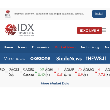
Install
Informasi ekonomi, saham dan keuangan dalam satu aplikasi.
Home
News
Economics
Market News
Technology
Ba
More news:
0
0
150
1
75
6
O
ACST
ADES
ADHI
ADMF
ADMG
ADM
0
0
0.42
0.61
0.9
2.73
90
35550
164
8225
214
1510
More Market Data