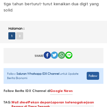
tiga tahun berturut-turut kenaikan dua digit yang
solid.
Halaman :
1
2
SHARE
Follow
Saluran Whatsapp IDX Channel
untuk Update
Follow
Berita Ekonomi
Follow Berita IDX Channel di
Google News
TAG:
Wall street
Pekan depan
Laporan ketenagakerjaan
Perang di Timur Tengah