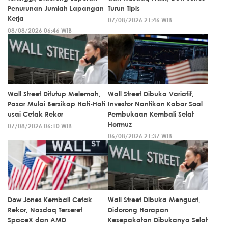
Penurunan Jumlah Lapangan
Turun Tipis
Kerja
07/08/2026 21:46 WIB
08/08/2026 06:46 WIB
Wall Street Ditutup Melemah,
Wall Street Dibuka Variatif,
Pasar Mulai Bersikap Hati-Hati
Investor Nantikan Kabar Soal
usai Cetak Rekor
Pembukaan Kembali Selat
Hormuz
07/08/2026 06:10 WIB
06/08/2026 21:37 WIB
Dow Jones Kembali Cetak
Wall Street Dibuka Menguat,
Rekor, Nasdaq Terseret
Didorong Harapan
SpaceX dan AMD
Kesepakatan Dibukanya Selat