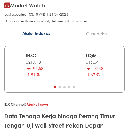
Market Watch
Last updated : 03.18 WIB | 24/07/2026
Data is a realtime snapshot, delayed at 10 minutes
Major Indexes
Currencies
IHSG
LQ45
6219.73
616.64
-95.58
-10.48
-1.51 %
-1.67 %
IDX Channel
Market news
Data Tenaga Kerja hingga Perang Timur
Tengah Uji Wall Street Pekan Depan