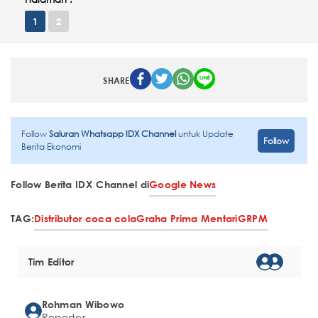
1
2
SHARE
Follow
Saluran Whatsapp IDX Channel
untuk Update
Follow
Berita Ekonomi
Follow Berita IDX Channel di
Google News
TAG:
Distributor coca cola
Graha Prima Mentari
GRPM
Tim Editor
Rohman Wibowo
Reporter