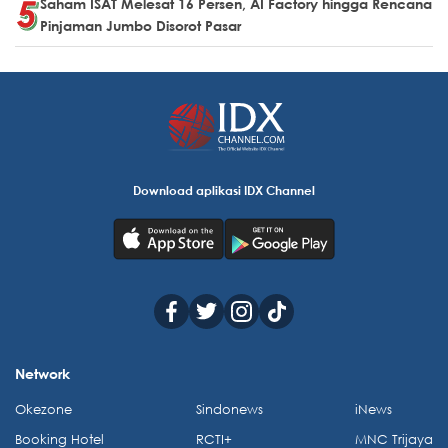
Saham ISAT Melesat 16 Persen, AI Factory hingga Rencana
Pinjaman Jumbo Disorot Pasar
Download aplikasi IDX Channel
Network
Okezone
Sindonews
iNews
Booking Hotel
RCTI+
MNC Trijaya