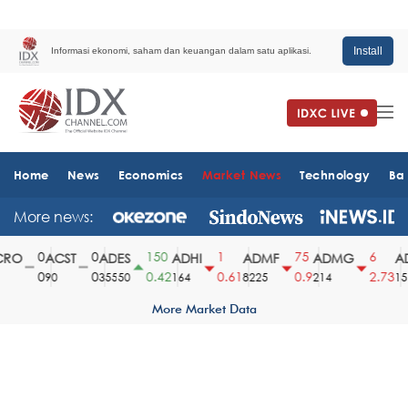
Install
Informasi ekonomi, saham dan keuangan dalam satu aplikasi.
Home
News
Economics
Market News
Technology
Ba
More news:
0
0
150
1
75
6
RO
ACST
ADES
ADHI
ADMF
ADMG
AD
0
0
0.42
0.61
0.9
2.73
90
35550
164
8225
214
151
More Market Data