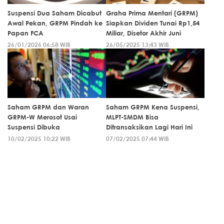
Suspensi Dua Saham Dicabut
Graha Prima Mentari (GRPM)
Awal Pekan, GRPM Pindah ke
Siapkan Dividen Tunai Rp1,54
Papan FCA
Miliar, Disetor Akhir Juni
26/01/2026 06:58 WIB
26/05/2025 13:43 WIB
Saham GRPM dan Waran
Saham GRPM Kena Suspensi,
GRPM-W Merosot Usai
MLPT-SMDM Bisa
Suspensi Dibuka
Ditransaksikan Lagi Hari Ini
10/02/2025 10:22 WIB
07/02/2025 07:44 WIB