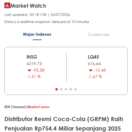
Market Watch
Last updated : 03.18 WIB | 24/07/2026
Data is a realtime snapshot, delayed at 10 minutes
Major Indexes
Currencies
IHSG
LQ45
6219.73
616.64
-95.58
-10.48
-1.51 %
-1.67 %
IDX Channel
Market news
Distributor Resmi Coca-Cola (GRPM) Raih
Penjualan Rp754,4 Miliar Sepanjang 2025