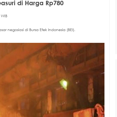
easuri di Harga Rp780
 WIB
ar negosiasi di Bursa Efek Indonesia (BEI).