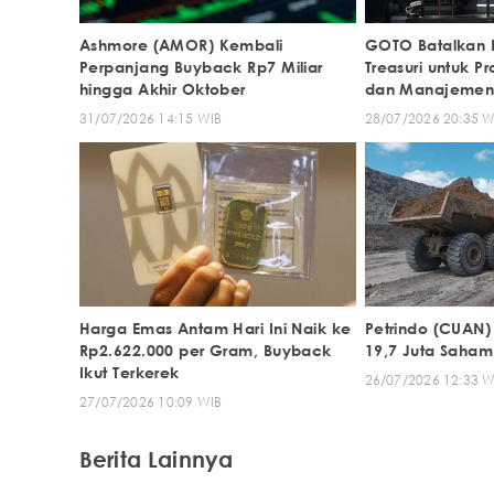
Ashmore (AMOR) Kembali
GOTO Batalkan 
Perpanjang Buyback Rp7 Miliar
Treasuri untuk 
hingga Akhir Oktober
dan Manajeme
31/07/2026 14:15 WIB
28/07/2026 20:35 W
Harga Emas Antam Hari Ini Naik ke
Petrindo (CUAN)
Rp2.622.000 per Gram, Buyback
19,7 Juta Saham
Ikut Terkerek
26/07/2026 12:33 W
27/07/2026 10:09 WIB
Berita Lainnya