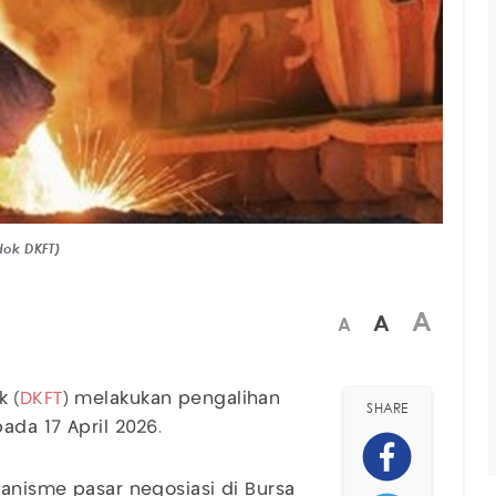
dok DKFT)
A
A
A
 (
DKFT
) melakukan pengalihan
SHARE
ada 17 April 2026.
kanisme pasar negosiasi di Bursa