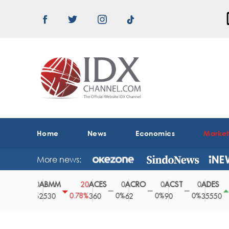
Home
News
Economics
Marke
More news:
ABMM
ACES
ACRO
ACST
ADES
A
0
20
0
0
0
150
0%
0.78%
0%
0%
0%
0.42%
2530
360
62
90
35550
1