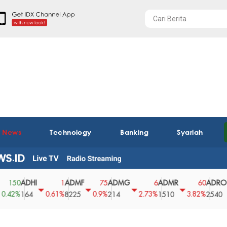
t News
Technology
Banking
Syariah
DHI
ADMF
ADMG
ADMR
ADRO
A
1
75
6
60
0
0.61%
0.9%
2.73%
3.82%
0%
64
8225
214
1510
2540
43