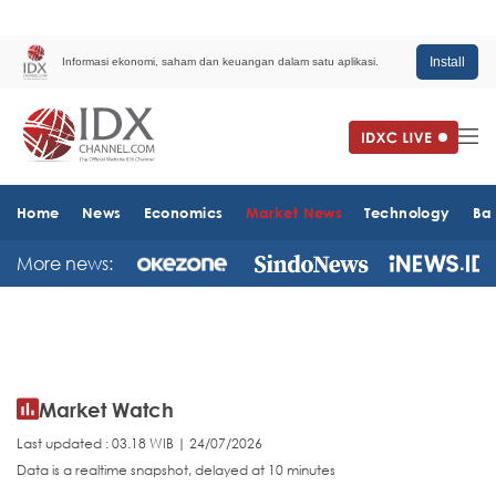
Install
Informasi ekonomi, saham dan keuangan dalam satu aplikasi.
Home
News
Economics
Market News
Technology
Ba
More news:
Market Watch
Last updated : 03.18 WIB | 24/07/2026
Data is a realtime snapshot, delayed at 10 minutes