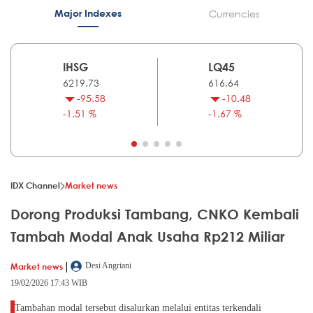
Major Indexes
Currencies
IHSG
LQ45
6219.73
616.64
-95.58
-10.48
-1.51 %
-1.67 %
IDX Channel
Market news
Dorong Produksi Tambang, CNKO Kembali
Tambah Modal Anak Usaha Rp212 Miliar
|
Market news
Desi Angriani
19/02/2026 17:43 WIB
Tambahan modal tersebut disalurkan melalui entitas terkendali