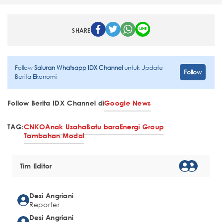
SHARE
Follow
Saluran Whatsapp IDX Channel
untuk Update
Follow
Berita Ekonomi
Follow Berita IDX Channel di
Google News
TAG:
CNKO
Anak Usaha
Batu bara
Energi Group
Tambahan Modal
Tim Editor
Desi Angriani
Reporter
Desi Angriani