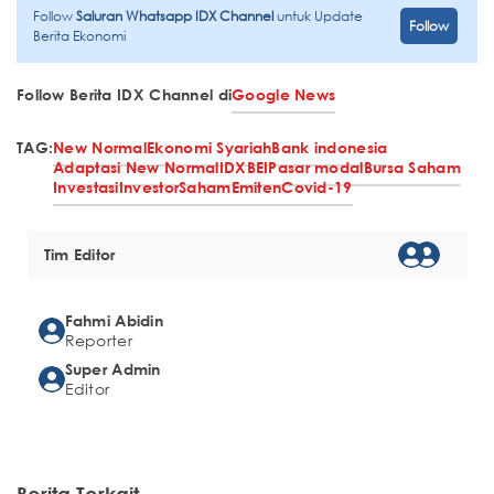
Follow
Saluran Whatsapp IDX Channel
untuk Update
Follow
Berita Ekonomi
Follow Berita IDX Channel di
Google News
TAG:
New Normal
Ekonomi Syariah
Bank indonesia
Adaptasi New Normal
IDX
BEI
Pasar modal
Bursa Saham
Investasi
Investor
Saham
Emiten
Covid-19
Tim Editor
Fahmi Abidin
Reporter
Super Admin
Editor
Berita Terkait