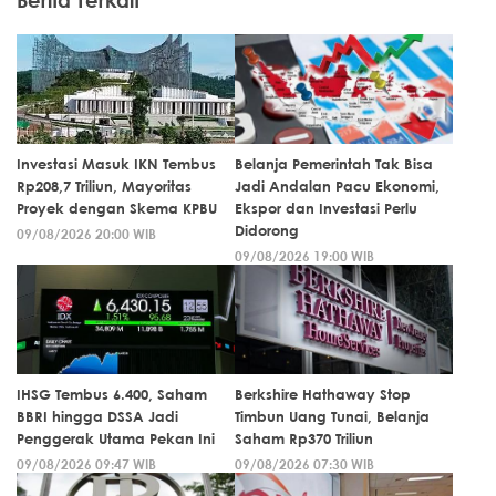
Investasi Masuk IKN Tembus
Belanja Pemerintah Tak Bisa
Rp208,7 Triliun, Mayoritas
Jadi Andalan Pacu Ekonomi,
Proyek dengan Skema KPBU
Ekspor dan Investasi Perlu
Didorong
09/08/2026 20:00 WIB
09/08/2026 19:00 WIB
IHSG Tembus 6.400, Saham
Berkshire Hathaway Stop
BBRI hingga DSSA Jadi
Timbun Uang Tunai, Belanja
Penggerak Utama Pekan Ini
Saham Rp370 Triliun
09/08/2026 09:47 WIB
09/08/2026 07:30 WIB