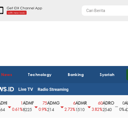
t News
Technology
Banking
Syariah
ADMF
ADMG
ADMR
ADRO
AEGS
1
75
6
60
0
0.61%
0.9%
2.73%
3.82%
0%
8225
214
1510
2540
43