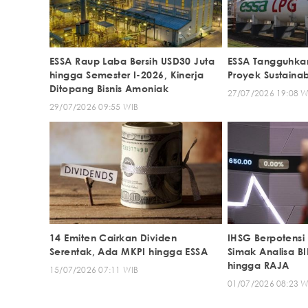
ESSA Raup Laba Bersih USD30 Juta
ESSA Tangguhk
hingga Semester I-2026, Kinerja
Proyek Sustainab
Ditopang Bisnis Amoniak
27/07/2026 19:08 W
29/07/2026 09:55 WIB
14 Emiten Cairkan Dividen
IHSG Berpotensi 
Serentak, Ada MKPI hingga ESSA
Simak Analisa BI
hingga RAJA
15/07/2026 07:11 WIB
01/07/2026 08:23 W