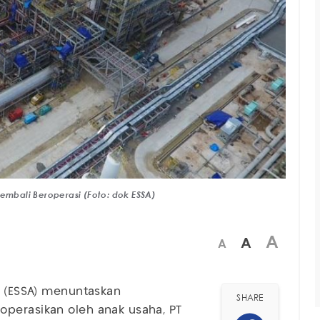
mbali Beroperasi (Foto: dok ESSA)
A
A
A
k (ESSA) menuntaskan
SHARE
operasikan oleh anak usaha, PT