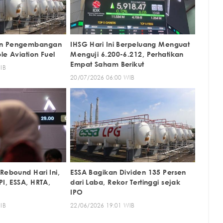
an Pengembangan
IHSG Hari Ini Berpeluang Menguat
le Aviation Fuel
Menguji 6.200-6.212, Perhatikan
Empat Saham Berikut
IB
20/07/2026 06:00 WIB
Rebound Hari Ini,
ESSA Bagikan Dividen 135 Persen
PI, ESSA, HRTA,
dari Laba, Rekor Tertinggi sejak
IPO
IB
22/06/2026 19:01 WIB