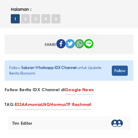
Halaman :
1
2
3
4
5
SHARE
Follow
Saluran Whatsapp IDX Channel
untuk Update
Follow
Berita Ekonomi
Follow Berita IDX Channel di
Google News
TAG:
ESSA
Amonia
LNG
Hormuz
TP Rachmat
Tim Editor