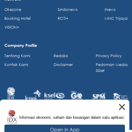
Okezone
Sindonews
iNews
Booking Hotel
RCTI+
MNC Trijaya
VISION+
Company Profile
Tentang Kami
Redaksi
Privacy Policy
Kontak Kami
Disclaimer
Pedoman Media
Siber
Informasi ekonomi, saham dan keuangan dalam satu aplikasi.
© 2026 IDX Channel. All Rights Reserved.
Open in App