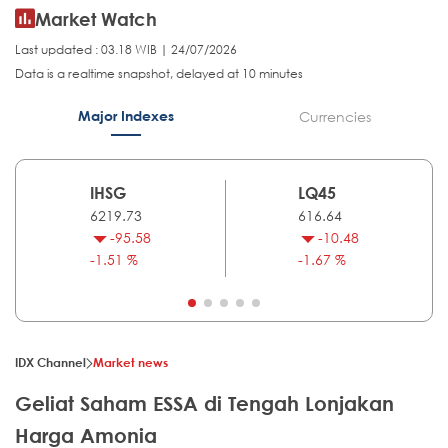
Market Watch
Last updated : 03.18 WIB | 24/07/2026
Data is a realtime snapshot, delayed at 10 minutes
Major Indexes
Currencies
IHSG
LQ45
6219.73
616.64
-95.58
-10.48
-1.51 %
-1.67 %
IDX Channel
Market news
Geliat Saham ESSA di Tengah Lonjakan
Harga Amonia