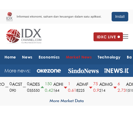
Install
Informasi ekonomi, saham dan keuangan dalam satu aplikasi.
Home
News
Economics
Market News
Technology
Ba
More news:
0
0
150
1
75
6
O
ACST
ADES
ADHI
ADMF
ADMG
ADM
0
0
0.42
0.61
0.9
2.73
90
35550
164
8225
214
1510
More Market Data