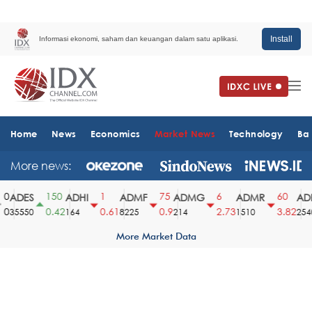
Install
Informasi ekonomi, saham dan keuangan dalam satu aplikasi.
Home
News
Economics
Market News
Technology
Ba
More news:
0
150
1
75
6
60
ADES
ADHI
ADMF
ADMG
ADMR
ADR
0
0.42
0.61
0.9
2.73
3.82
35550
164
8225
214
1510
2540
More Market Data