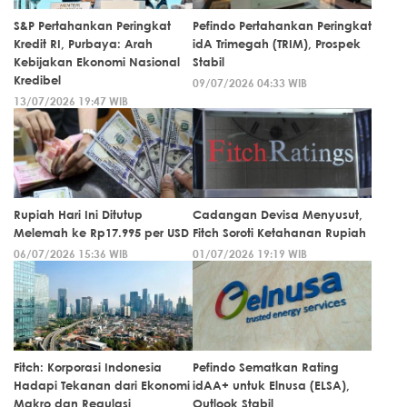
S&P Pertahankan Peringkat
Pefindo Pertahankan Peringkat
Kredit RI, Purbaya: Arah
idA Trimegah (TRIM), Prospek
Kebijakan Ekonomi Nasional
Stabil
Kredibel
09/07/2026 04:33 WIB
13/07/2026 19:47 WIB
Rupiah Hari Ini Ditutup
Cadangan Devisa Menyusut,
Melemah ke Rp17.995 per USD
Fitch Soroti Ketahanan Rupiah
06/07/2026 15:36 WIB
01/07/2026 19:19 WIB
Fitch: Korporasi Indonesia
Pefindo Sematkan Rating
Hadapi Tekanan dari Ekonomi
idAA+ untuk Elnusa (ELSA),
Makro dan Regulasi
Outlook Stabil