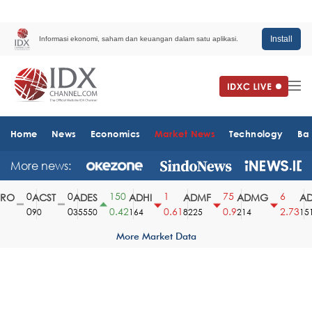
Install
Informasi ekonomi, saham dan keuangan dalam satu aplikasi.
Home
News
Economics
Market News
Technology
Ba
More news:
0
0
150
1
75
6
O
ACST
ADES
ADHI
ADMF
ADMG
AD
0
0
0.42
0.61
0.9
2.73
90
35550
164
8225
214
1510
More Market Data