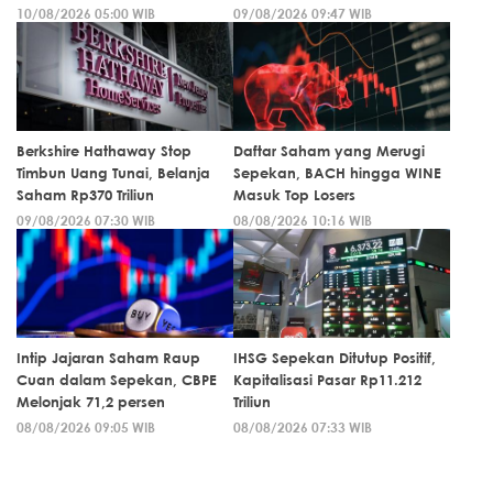
10/08/2026 05:00 WIB
09/08/2026 09:47 WIB
Berkshire Hathaway Stop
Daftar Saham yang Merugi
Timbun Uang Tunai, Belanja
Sepekan, BACH hingga WINE
Saham Rp370 Triliun
Masuk Top Losers
09/08/2026 07:30 WIB
08/08/2026 10:16 WIB
Intip Jajaran Saham Raup
IHSG Sepekan Ditutup Positif,
Cuan dalam Sepekan, CBPE
Kapitalisasi Pasar Rp11.212
Melonjak 71,2 persen
Triliun
08/08/2026 09:05 WIB
08/08/2026 07:33 WIB