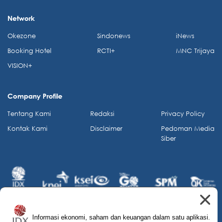
Network
Okezone
Sindonews
iNews
Booking Hotel
RCTI+
MNC Trijaya
VISION+
Company Profile
Tentang Kami
Redaksi
Privacy Policy
Kontak Kami
Disclaimer
Pedoman Media
Siber
Informasi ekonomi, saham dan keuangan dalam satu aplikasi.
© 2026 IDX Channel. All Rights Reserved.