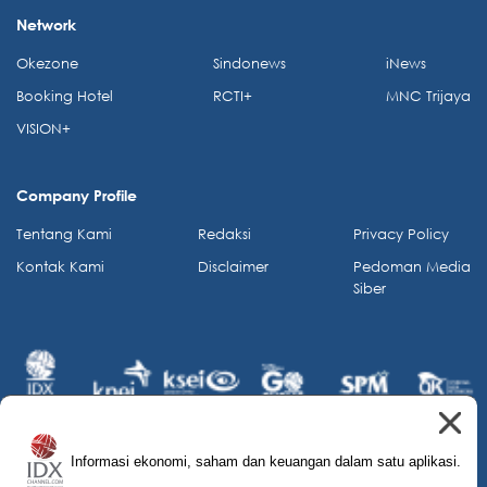
Network
Okezone
Sindonews
iNews
Booking Hotel
RCTI+
MNC Trijaya
VISION+
Company Profile
Tentang Kami
Redaksi
Privacy Policy
Kontak Kami
Disclaimer
Pedoman Media
Siber
Informasi ekonomi, saham dan keuangan dalam satu aplikasi.
© 2026 IDX Channel. All Rights Reserved.