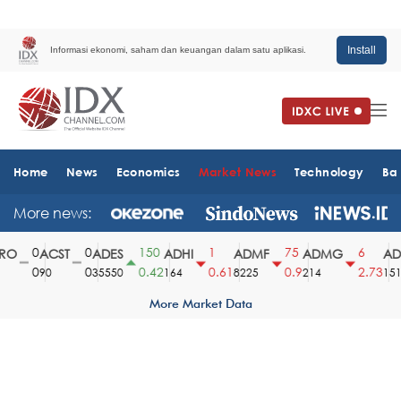
Install
Informasi ekonomi, saham dan keuangan dalam satu aplikasi.
Home
News
Economics
Market News
Technology
Ba
More news:
0
0
150
1
75
6
O
ACST
ADES
ADHI
ADMF
ADMG
ADM
0
0
0.42
0.61
0.9
2.73
90
35550
164
8225
214
1510
More Market Data