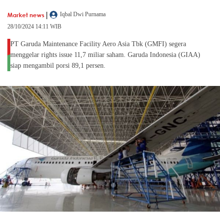
|
Market news
Iqbal Dwi Purnama
28/10/2024 14:11 WIB
PT Garuda Maintenance Facility Aero Asia Tbk (GMFI) segera
menggelar rights issue 11,7 miliar saham. Garuda Indonesia (GIAA)
siap mengambil porsi 89,1 persen.