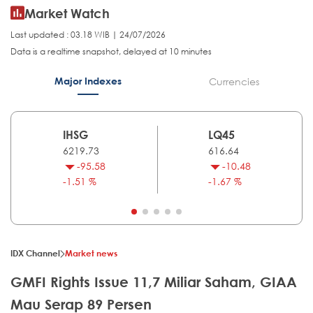
Market Watch
Last updated : 03.18 WIB | 24/07/2026
Data is a realtime snapshot, delayed at 10 minutes
Major Indexes
Currencies
IHSG
LQ45
6219.73
616.64
-95.58
-10.48
-1.51 %
-1.67 %
IDX Channel
Market news
GMFI Rights Issue 11,7 Miliar Saham, GIAA
Mau Serap 89 Persen