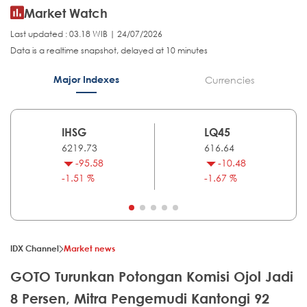
Market Watch
Last updated : 03.18 WIB | 24/07/2026
Data is a realtime snapshot, delayed at 10 minutes
Major Indexes
Currencies
IHSG
LQ45
6219.73
616.64
-95.58
-10.48
-1.51 %
-1.67 %
IDX Channel
Market news
GOTO Turunkan Potongan Komisi Ojol Jadi
8 Persen, Mitra Pengemudi Kantongi 92