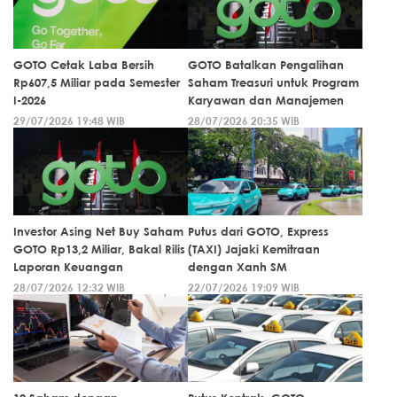
GOTO Cetak Laba Bersih
GOTO Batalkan Pengalihan
Rp607,5 Miliar pada Semester
Saham Treasuri untuk Program
I-2026
Karyawan dan Manajemen
29/07/2026 19:48 WIB
28/07/2026 20:35 WIB
Investor Asing Net Buy Saham
Putus dari GOTO, Express
GOTO Rp13,2 Miliar, Bakal Rilis
(TAXI) Jajaki Kemitraan
Laporan Keuangan
dengan Xanh SM
28/07/2026 12:32 WIB
22/07/2026 19:09 WIB