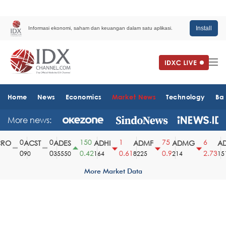
Install
Informasi ekonomi, saham dan keuangan dalam satu aplikasi.
Home
News
Economics
Market News
Technology
Ba
More news:
0
0
150
1
75
6
O
ACST
ADES
ADHI
ADMF
ADMG
AD
0
0
0.42
0.61
0.9
2.73
90
35550
164
8225
214
1510
More Market Data