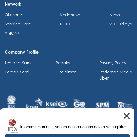
Network
Okezone
Sindonews
iNews
Booking Hotel
RCTI+
MNC Trijaya
VISION+
Company Profile
Tentang Kami
Redaksi
Privacy Policy
Kontak Kami
Disclaimer
Pedoman Media
Siber
Informasi ekonomi, saham dan keuangan dalam satu aplikasi.
© 2026 IDX Channel. All Rights Reserved.