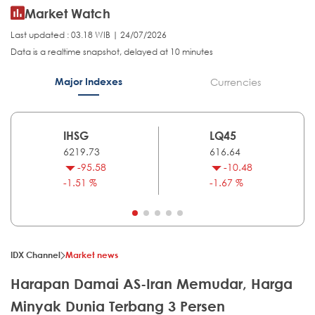
Market Watch
Last updated : 03.18 WIB | 24/07/2026
Data is a realtime snapshot, delayed at 10 minutes
Major Indexes
Currencies
IHSG
LQ45
6219.73
616.64
-95.58
-10.48
-1.51 %
-1.67 %
IDX Channel
Market news
Harapan Damai AS-Iran Memudar, Harga
Minyak Dunia Terbang 3 Persen