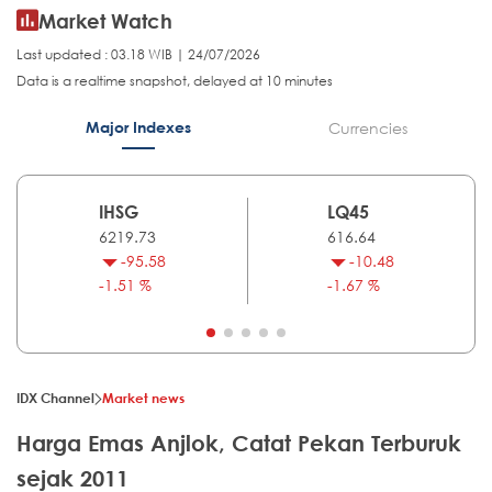
Market Watch
Last updated : 03.18 WIB | 24/07/2026
Data is a realtime snapshot, delayed at 10 minutes
Major Indexes
Currencies
IHSG
LQ45
6219.73
616.64
-95.58
-10.48
-1.51 %
-1.67 %
IDX Channel
Market news
Harga Emas Anjlok, Catat Pekan Terburuk
sejak 2011