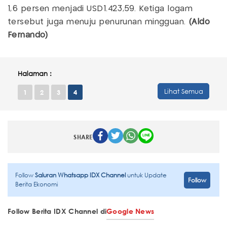
1,6 persen menjadi USD1.423,59. Ketiga logam
tersebut juga menuju penurunan mingguan.
(Aldo
Fernando)
Halaman :
Lihat Semua
1
2
3
4
SHARE
Follow
Saluran Whatsapp IDX Channel
untuk Update
Follow
Berita Ekonomi
Follow Berita IDX Channel di
Google News