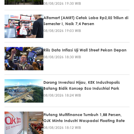
08/08/2026 19:30 WIB
Alfamart (AMRT) Cetak Laba Rp2,02 Triliun di
Semester I, Naik 7,4 Persen
08/08/2026 19:03 WIB
Rilis Data Inflasi Uji Wall Street Pekan Depan
08/08/2026 18:30 WIB
Dorong Investasi Hijau, KEK Industropolis
Batang Bidik Konsep Eco Industrial Park
08/08/2026 18:24 WIB
Piutang Multifinance Tumbuh 1,88 Persen,
OJK Minta Industri Waspadai Floating Rate
08/08/2026 18:12 WIB