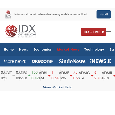
Install
Informasi ekonomi, saham dan keuangan dalam satu aplikasi.
Home
News
Economics
Market News
Technology
Ba
More news:
0
150
1
75
6
ACST
ADES
ADHI
ADMF
ADMG
ADMR
0
0.42
0.61
0.9
2.73
90
35550
164
8225
214
1510
More Market Data