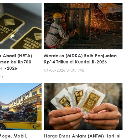
a Abadi (HRTA)
Merdeka (MDKA) Raih Penjualan
rsen ke Rp700
Rp14 Triliun di Kuartal II-2026
er I-2026
04/08/2026 07:05 WIB
IB
Moge, Mobil,
Harga Emas Antam (ANTM) Hari Ini