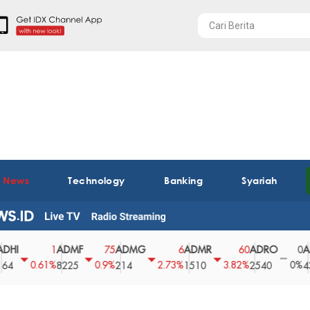
t News
Technology
Banking
Syariah
ADMF
ADMG
ADMR
ADRO
AEGS
1
75
6
60
0
0.61%
0.9%
2.73%
3.82%
0%
8225
214
1510
2540
43