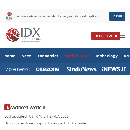
Install
Informasi ekonomi, saham dan keuangan dalam satu aplikasi.
Home
News
Economics
Market News
Technology
Ba
More news:
Market Watch
Last updated : 03.18 WIB | 24/07/2026
Data is a realtime snapshot, delayed at 10 minutes