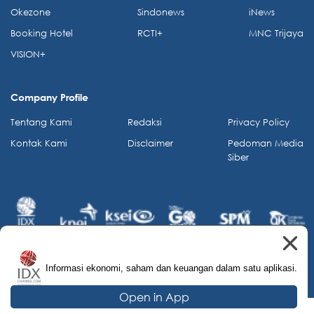
Okezone
Sindonews
iNews
Booking Hotel
RCTI+
MNC Trijaya
VISION+
Company Profile
Tentang Kami
Redaksi
Privacy Policy
Kontak Kami
Disclaimer
Pedoman Media
Siber
Informasi ekonomi, saham dan keuangan dalam satu aplikasi.
© 2026 IDX Channel. All Rights Reserved.
Open in App