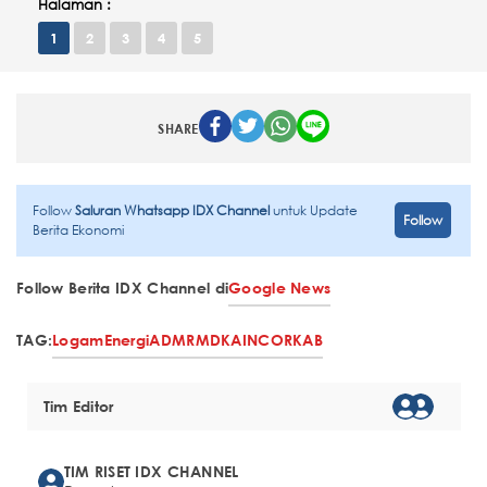
Halaman :
1
2
3
4
5
SHARE
Follow
Saluran Whatsapp IDX Channel
untuk Update
Follow
Berita Ekonomi
Follow Berita IDX Channel di
Google News
TAG:
Logam
Energi
ADMR
MDKA
INCO
RKAB
Tim Editor
TIM RISET IDX CHANNEL