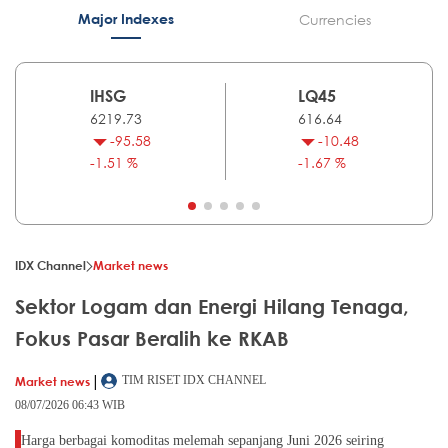
Major Indexes
Currencies
IHSG
LQ45
6219.73
616.64
-95.58
-10.48
-1.51 %
-1.67 %
IDX Channel
Market news
Sektor Logam dan Energi Hilang Tenaga,
Fokus Pasar Beralih ke RKAB
|
Market news
TIM RISET IDX CHANNEL
08/07/2026 06:43 WIB
Harga berbagai komoditas melemah sepanjang Juni 2026 seiring