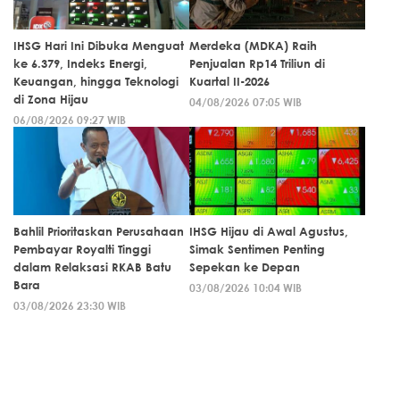
IHSG Hari Ini Dibuka Menguat
Merdeka (MDKA) Raih
ke 6.379, Indeks Energi,
Penjualan Rp14 Triliun di
Keuangan, hingga Teknologi
Kuartal II-2026
di Zona Hijau
04/08/2026 07:05 WIB
06/08/2026 09:27 WIB
Bahlil Prioritaskan Perusahaan
IHSG Hijau di Awal Agustus,
Pembayar Royalti Tinggi
Simak Sentimen Penting
dalam Relaksasi RKAB Batu
Sepekan ke Depan
Bara
03/08/2026 10:04 WIB
03/08/2026 23:30 WIB