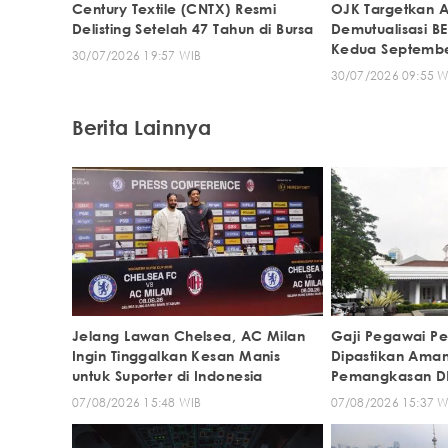
Century Textile (CNTX) Resmi
OJK Targetkan A
Delisting Setelah 47 Tahun di Bursa
Demutualisasi BE
Kedua Septembe
30/07/2026 19:57 WIB
30/07/2026 09:55 W
Berita Lainnya
Jelang Lawan Chelsea, AC Milan
Gaji Pegawai Pe
Ingin Tinggalkan Kesan Manis
Dipastikan Ama
untuk Suporter di Indonesia
Pemangkasan D
07/08/2026 15:48 WIB
07/08/2026 15:37 W