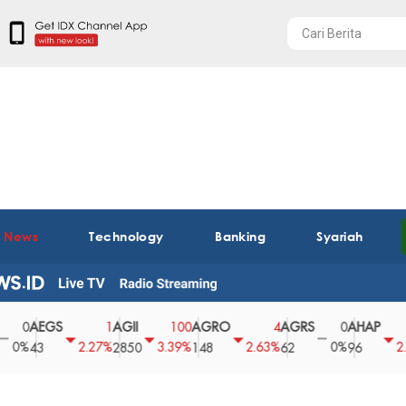
t News
Technology
Banking
Syariah
AEGS
AGII
AGRO
AGRS
AHAP
A
1
100
4
0
2
2.27%
3.39%
2.63%
0%
2.04%
43
2850
148
62
96
3