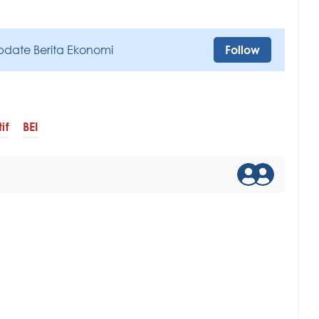
pdate Berita Ekonomi
Follow
if
BEI