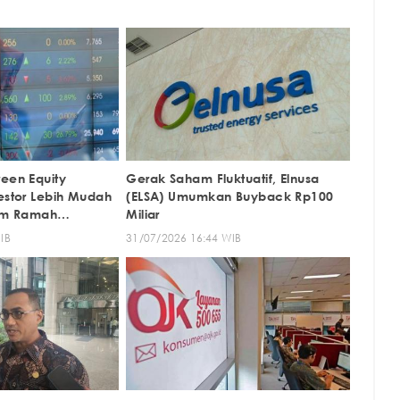
reen Equity
Gerak Saham Fluktuatif, Elnusa
vestor Lebih Mudah
(ELSA) Umumkan Buyback Rp100
ham Ramah
Miliar
IB
31/07/2026 16:44 WIB