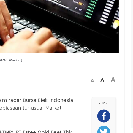
: MNC Media)
A
A
A
m radar Bursa Efek Indonesia
SHARE
 kebiasaan (Unusual Market
PTMP), PT Estee Gold Feet Tbk