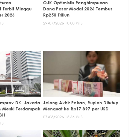
turan
OJK Optimistis Penghimpunan
I Terbit Minggu
Dana Pasar Modal 2026 Tembus
r 2026
Rp250 Triliun
IB
29/07/2026 10:00 WIB
mprov DKI Jakarta
Jelang Akhir Pekan, Rupiah Ditutup
n Meski Terdampak
Menguat ke Rp17.897 per USD
BH
07/08/2026 15:36 WIB
IB