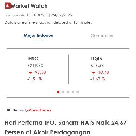
Market Watch
Last updated : 03.18 WIB | 24/07/2026
Data is a realtime snapshot, delayed at 10 minutes
Major Indexes
Currencies
IHSG
LQ45
6219.73
616.64
-95.58
-10.48
-1.51 %
-1.67 %
IDX Channel
Market news
Hari Pertama IPO, Saham HAIS Naik 24,67
Persen di Akhir Perdagangan