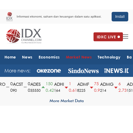
Install
Informasi ekonomi, saham dan keuangan dalam satu aplikasi.
Home
News
Economics
Market News
Technology
Ba
More news:
0
0
150
1
75
6
O
ACST
ADES
ADHI
ADMF
ADMG
ADM
0
0
0.42
0.61
0.9
2.73
90
35550
164
8225
214
1510
More Market Data