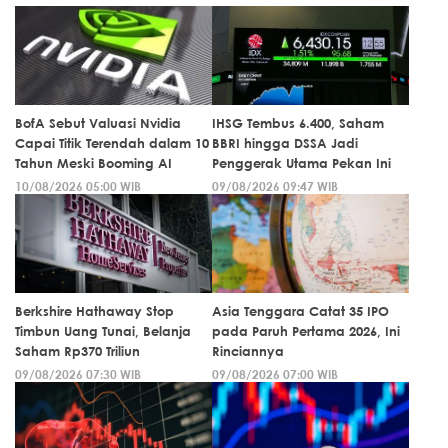
BofA Sebut Valuasi Nvidia
IHSG Tembus 6.400, Saham
Capai Titik Terendah dalam 10
BBRI hingga DSSA Jadi
Tahun Meski Booming AI
Penggerak Utama Pekan Ini
10/08/2026 05:00 WIB
09/08/2026 09:47 WIB
Berkshire Hathaway Stop
Asia Tenggara Catat 35 IPO
Timbun Uang Tunai, Belanja
pada Paruh Pertama 2026, Ini
Saham Rp370 Triliun
Rinciannya
09/08/2026 07:30 WIB
09/08/2026 07:00 WIB