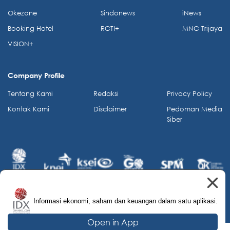
Okezone
Sindonews
iNews
Booking Hotel
RCTI+
MNC Trijaya
VISION+
Company Profile
Tentang Kami
Redaksi
Privacy Policy
Kontak Kami
Disclaimer
Pedoman Media
Siber
Informasi ekonomi, saham dan keuangan dalam satu aplikasi.
© 2026 IDX Channel. All Rights Reserved.
Open in App