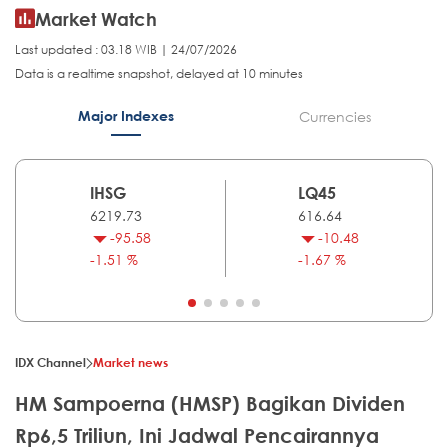
Market Watch
Last updated : 03.18 WIB | 24/07/2026
Data is a realtime snapshot, delayed at 10 minutes
Major Indexes
Currencies
IHSG
LQ45
6219.73
616.64
-95.58
-10.48
-1.51 %
-1.67 %
IDX Channel
Market news
HM Sampoerna (HMSP) Bagikan Dividen
Rp6,5 Triliun, Ini Jadwal Pencairannya