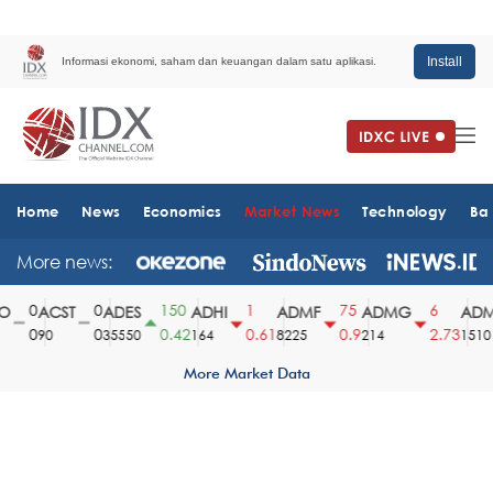
Install
Informasi ekonomi, saham dan keuangan dalam satu aplikasi.
Home
News
Economics
Market News
Technology
Ba
More news:
0
0
150
1
75
6
ACST
ADES
ADHI
ADMF
ADMG
ADMR
0
0
0.42
0.61
0.9
2.73
90
35550
164
8225
214
1510
More Market Data