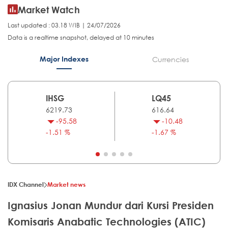
Market Watch
Last updated : 03.18 WIB | 24/07/2026
Data is a realtime snapshot, delayed at 10 minutes
Major Indexes
Currencies
IHSG
LQ45
6219.73
616.64
-95.58
-10.48
-1.51 %
-1.67 %
IDX Channel
Market news
Ignasius Jonan Mundur dari Kursi Presiden
Komisaris Anabatic Technologies (ATIC)