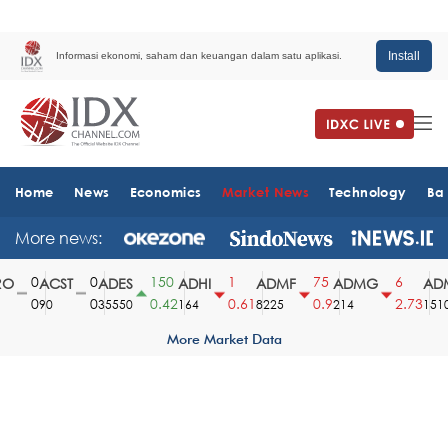
Install
Informasi ekonomi, saham dan keuangan dalam satu aplikasi.
Home
News
Economics
Market News
Technology
Ba
More news:
0
0
150
1
75
6
O
ACST
ADES
ADHI
ADMF
ADMG
ADM
0
0
0.42
0.61
0.9
2.73
90
35550
164
8225
214
1510
More Market Data