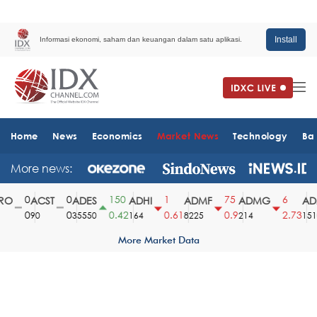
Install
Informasi ekonomi, saham dan keuangan dalam satu aplikasi.
Home
News
Economics
Market News
Technology
Ba
More news:
0
0
150
1
75
6
O
ACST
ADES
ADHI
ADMF
ADMG
ADM
0
0
0.42
0.61
0.9
2.73
90
35550
164
8225
214
1510
More Market Data