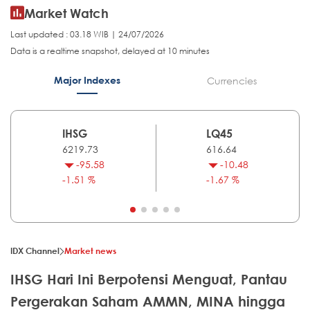
Market Watch
Last updated : 03.18 WIB | 24/07/2026
Data is a realtime snapshot, delayed at 10 minutes
Major Indexes
Currencies
IHSG
LQ45
6219.73
616.64
-95.58
-10.48
-1.51 %
-1.67 %
IDX Channel
Market news
IHSG Hari Ini Berpotensi Menguat, Pantau
Pergerakan Saham AMMN, MINA hingga