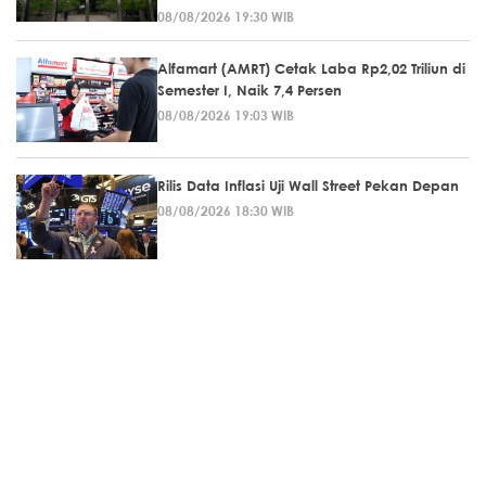
08/08/2026 19:30 WIB
Alfamart (AMRT) Cetak Laba Rp2,02 Triliun di
Semester I, Naik 7,4 Persen
08/08/2026 19:03 WIB
Rilis Data Inflasi Uji Wall Street Pekan Depan
08/08/2026 18:30 WIB