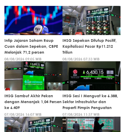
Intip Jajaran Saham Raup
IHSG Sepekan Ditutup Positif,
Cuan dalam Sepekan, CBPE
Kapitalisasi Pasar Rp11.212
Melonjak 71,2 persen
Triliun
08/08/2026 09:05 WIB
08/08/2026 07:33 WIB
IHSG Sambut Akhir Pekan
IHSG Sesi I Menguat ke 6.388,
dengan Menanjak 1,04 Persen
Sektor Infrastruktur dan
ke 6.409
Properti Pimpin Penguatan
07/08/2026 16:07 WIB
07/08/2026 11:37 WIB