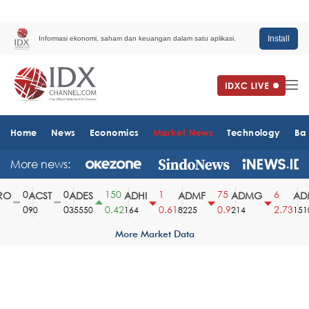
Install
Informasi ekonomi, saham dan keuangan dalam satu aplikasi.
Home
News
Economics
Market News
Technology
Ba
More news:
0
0
150
1
75
6
O
ACST
ADES
ADHI
ADMF
ADMG
ADM
0
0
0.42
0.61
0.9
2.73
90
35550
164
8225
214
1510
More Market Data