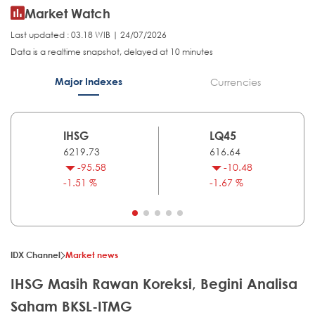
Market Watch
Last updated : 03.18 WIB | 24/07/2026
Data is a realtime snapshot, delayed at 10 minutes
Major Indexes
Currencies
IHSG
LQ45
6219.73
616.64
-95.58
-10.48
-1.51 %
-1.67 %
IDX Channel
Market news
IHSG Masih Rawan Koreksi, Begini Analisa
Saham BKSL-ITMG