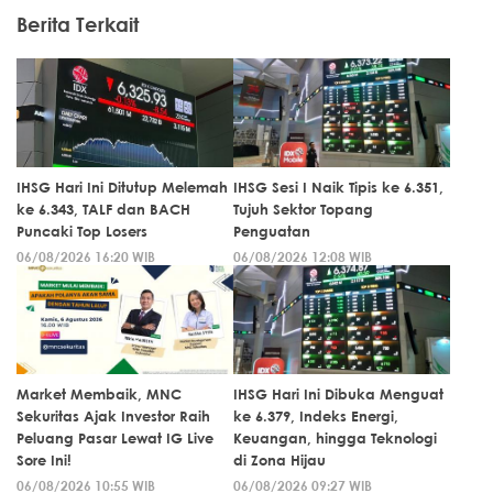
Berita Terkait
IHSG Hari Ini Ditutup Melemah
IHSG Sesi I Naik Tipis ke 6.351,
ke 6.343, TALF dan BACH
Tujuh Sektor Topang
Puncaki Top Losers
Penguatan
06/08/2026 16:20 WIB
06/08/2026 12:08 WIB
Market Membaik, MNC
IHSG Hari Ini Dibuka Menguat
Sekuritas Ajak Investor Raih
ke 6.379, Indeks Energi,
Peluang Pasar Lewat IG Live
Keuangan, hingga Teknologi
Sore Ini!
di Zona Hijau
06/08/2026 10:55 WIB
06/08/2026 09:27 WIB