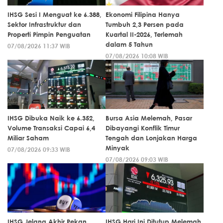
IHSG Sesi I Menguat ke 6.388,
Ekonomi Filipina Hanya
Sektor Infrastruktur dan
Tumbuh 2,3 Persen pada
Properti Pimpin Penguatan
Kuartal II-2026, Terlemah
dalam 5 Tahun
07/08/2026 11:37 WIB
07/08/2026 10:08 WIB
IHSG Dibuka Naik ke 6.352,
Bursa Asia Melemah, Pasar
Volume Transaksi Capai 6,4
Dibayangi Konflik Timur
Miliar Saham
Tengah dan Lonjakan Harga
Minyak
07/08/2026 09:33 WIB
07/08/2026 09:03 WIB
IHSG Jelang Akhir Pekan
IHSG Hari Ini Ditutup Melemah