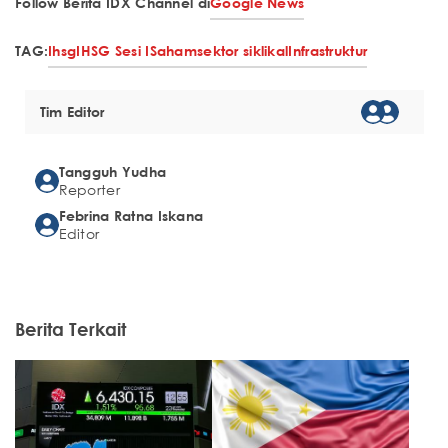
Follow Berita IDX Channel di
Google News
TAG:
Ihsg
IHSG Sesi I
Saham
sektor siklikal
Infrastruktur
Tim Editor
Tangguh Yudha
Reporter
Febrina Ratna Iskana
Editor
Berita Terkait