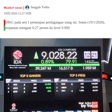
|
Market news
Tangguh Yudha
19/01/2026 13:27 WIB
IHSG pada sesi I penutupan perdagangan siang ini, Senin (19/1/2026),
terpantau menguat 0,27 persen ke level 9.099.