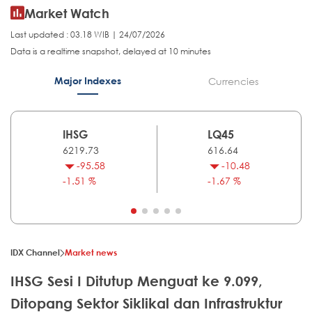
Market Watch
Last updated : 03.18 WIB | 24/07/2026
Data is a realtime snapshot, delayed at 10 minutes
Major Indexes
Currencies
IHSG
LQ45
6219.73
616.64
-95.58
-10.48
-1.51 %
-1.67 %
IDX Channel
Market news
IHSG Sesi I Ditutup Menguat ke 9.099,
Ditopang Sektor Siklikal dan Infrastruktur