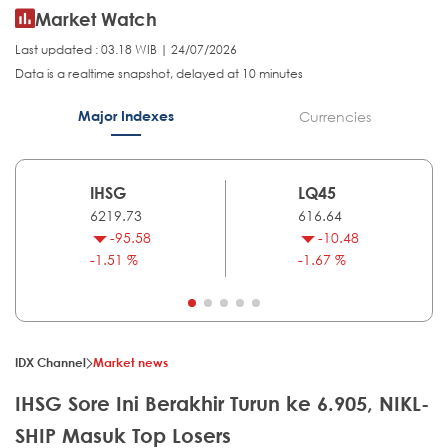
Market Watch
Last updated : 03.18 WIB | 24/07/2026
Data is a realtime snapshot, delayed at 10 minutes
Major Indexes
Currencies
IHSG
LQ45
6219.73
616.64
-95.58
-10.48
-1.51 %
-1.67 %
IDX Channel
Market news
IHSG Sore Ini Berakhir Turun ke 6.905, NIKL-
SHIP Masuk Top Losers