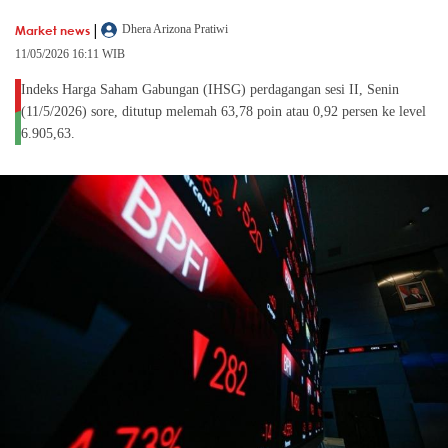
|
Market news
Dhera Arizona Pratiwi
11/05/2026 16:11 WIB
Indeks Harga Saham Gabungan (IHSG) perdagangan sesi II, Senin
(11/5/2026) sore, ditutup melemah 63,78 poin atau 0,92 persen ke level
6.905,63.