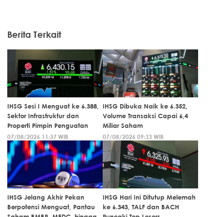
Berita Terkait
IHSG Sesi I Menguat ke 6.388,
IHSG Dibuka Naik ke 6.352,
Sektor Infrastruktur dan
Volume Transaksi Capai 6,4
Properti Pimpin Penguatan
Miliar Saham
07/08/2026 11:37 WIB
07/08/2026 09:33 WIB
IHSG Jelang Akhir Pekan
IHSG Hari Ini Ditutup Melemah
Berpotensi Menguat, Pantau
ke 6.343, TALF dan BACH
Saham BMBR, MEDC, hingga
Puncaki Top Losers