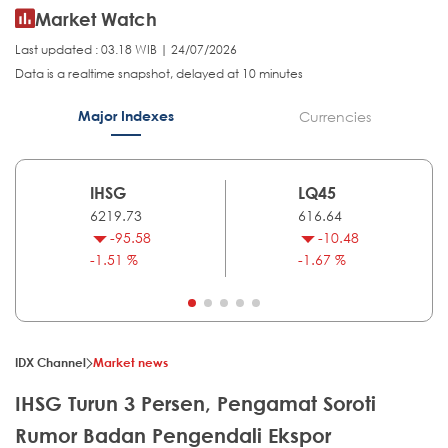
Market Watch
Last updated : 03.18 WIB | 24/07/2026
Data is a realtime snapshot, delayed at 10 minutes
Major Indexes
Currencies
IHSG
LQ45
6219.73
616.64
-95.58
-10.48
-1.51 %
-1.67 %
IDX Channel
Market news
IHSG Turun 3 Persen, Pengamat Soroti
Rumor Badan Pengendali Ekspor