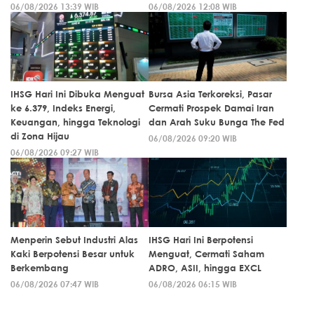
06/08/2026 13:39 WIB
06/08/2026 12:08 WIB
IHSG Hari Ini Dibuka Menguat
Bursa Asia Terkoreksi, Pasar
ke 6.379, Indeks Energi,
Cermati Prospek Damai Iran
Keuangan, hingga Teknologi
dan Arah Suku Bunga The Fed
di Zona Hijau
06/08/2026 09:20 WIB
06/08/2026 09:27 WIB
Menperin Sebut Industri Alas
IHSG Hari Ini Berpotensi
Kaki Berpotensi Besar untuk
Menguat, Cermati Saham
Berkembang
ADRO, ASII, hingga EXCL
06/08/2026 07:47 WIB
06/08/2026 06:15 WIB