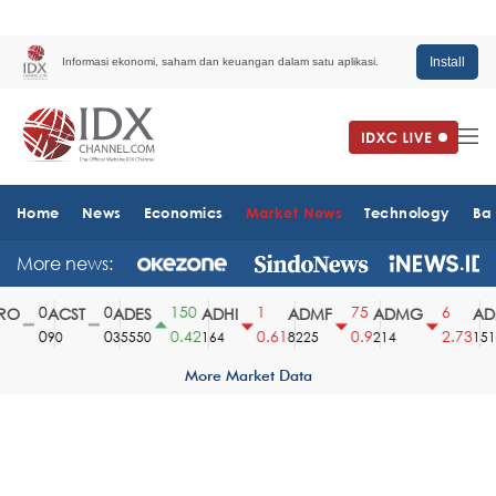
Install
Informasi ekonomi, saham dan keuangan dalam satu aplikasi.
Home
News
Economics
Market News
Technology
Ba
More news:
0
0
150
1
75
6
O
ACST
ADES
ADHI
ADMF
ADMG
ADM
0
0
0.42
0.61
0.9
2.73
90
35550
164
8225
214
1510
More Market Data