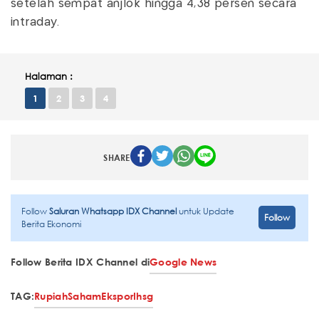
setelah sempat anjlok hingga 4,38 persen secara
intraday.
Halaman :
1
2
3
4
SHARE
Follow
Saluran Whatsapp IDX Channel
untuk Update
Follow
Berita Ekonomi
Follow Berita IDX Channel di
Google News
TAG:
Rupiah
Saham
Ekspor
Ihsg