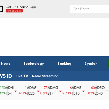
t News
Technology
Banking
Syariah
DHI
ADMF
ADMG
ADMR
ADRO
AE
1
75
6
60
0
0.61%
0.9%
2.73%
3.82%
0%
64
8225
214
1510
2540
43