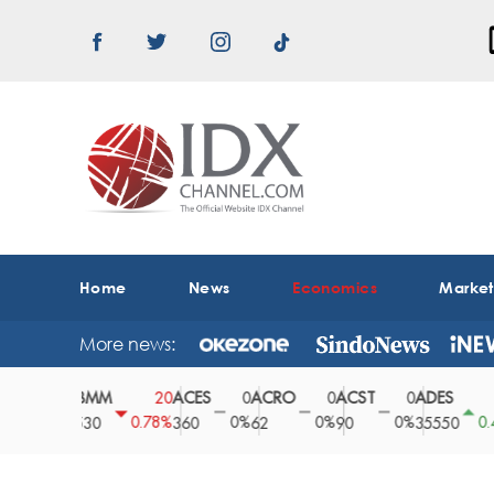
Home
News
Economics
Marke
More news:
ABMM
ACES
ACRO
ACST
ADES
A
0
20
0
0
0
150
0%
0.78%
0%
0%
0%
0.42%
2530
360
62
90
35550
1