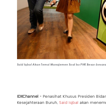
Said Iqbal Akan Temui Manajemen Soal Isu PHK Besar-besa
IDXChannel -
Penasihat Khusus Presiden Bida
Kesejahteraan Buruh,
Said Iqbal
akan menemui