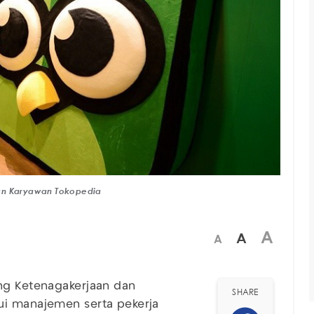
ran Karyawan Tokopedia
A
A
A
ng Ketenagakerjaan dan
SHARE
 manajemen serta pekerja