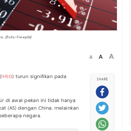
a. (Foto: Freepik)
A
A
A
(
IHSG
) turun signifikan pada
SHARE
ir di awal pekan ini tidak hanya
at (AS) dengan China, melainkan
beberapa negara.