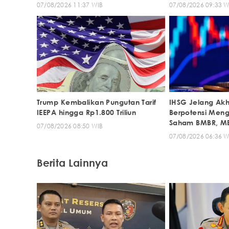
07/08/2026 11:37 WIB
07/08/2026 09:33 W
Trump Kembalikan Pungutan Tarif
IHSG Jelang Akh
IEEPA hingga Rp1.800 Triliun
Berpotensi Meng
Saham BMBR, ME
07/08/2026 08:50 WIB
07/08/2026 06:36 W
Berita Lainnya