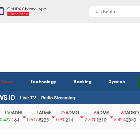
t News
Technology
Banking
Syariah
ADHI
ADMF
ADMG
ADMR
ADRO
1
75
6
60
0
0.61%
0.9%
2.73%
3.82%
0%
164
8225
214
1510
2540