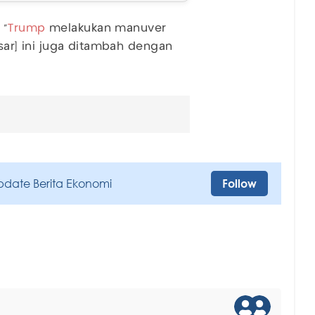
 "
Trump
melakukan manuver
pasar] ini juga ditambah dengan
pdate Berita Ekonomi
Follow