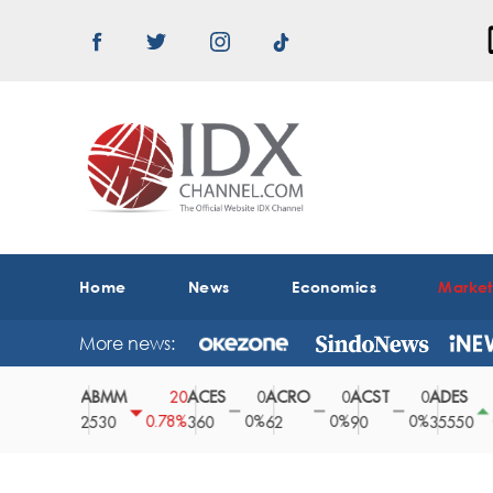
Home
News
Economics
Marke
More news:
ABMM
ACES
ACRO
ACST
ADES
0
20
0
0
0
150
0%
0.78%
0%
0%
0%
0.42%
2530
360
62
90
35550