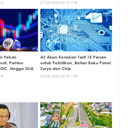
IB
07/08/2026 09:18 WIB
ir Pekan
AS Akan Kenakan Tarif 15 Persen
uat, Pantau
untuk Polisilikon, Bahan Baku Panel
DC, hingga SSIA
Surya dan Chip
IB
06/08/2026 20:59 WIB