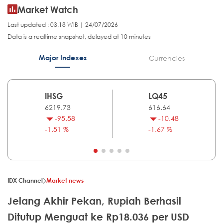
Market Watch
Last updated : 03.18 WIB | 24/07/2026
Data is a realtime snapshot, delayed at 10 minutes
Major Indexes
Currencies
IHSG
LQ45
6219.73
616.64
-95.58
-10.48
-1.51 %
-1.67 %
IDX Channel
Market news
Jelang Akhir Pekan, Rupiah Berhasil
Ditutup Menguat ke Rp18.036 per USD