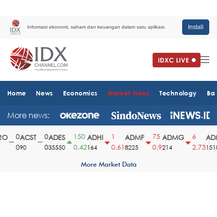
Install
Informasi ekonomi, saham dan keuangan dalam satu aplikasi.
Home
News
Economics
Market News
Technology
Ba
More news:
0
0
150
1
75
6
O
ACST
ADES
ADHI
ADMF
ADMG
ADM
0
0
0.42
0.61
0.9
2.73
90
35550
164
8225
214
1510
More Market Data