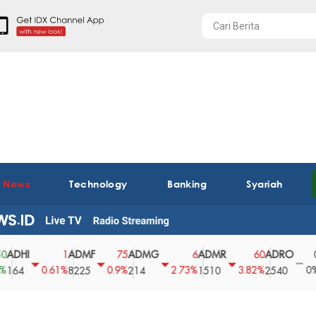
t News
Technology
Banking
Syariah
I
ADMF
ADMG
ADMR
ADRO
AEG
1
75
6
60
0
0.61%
0.9%
2.73%
3.82%
0%
8225
214
1510
2540
43