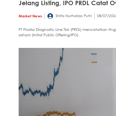
Jelang Listing, IPO PRDL Catat O
Shifa Nurhaliza Putri
08/07/202
Market News
PT Prodia Diagnostic Line Tbk (PRDL) mencatatkan t
saham (Initial Public Offering/IPO).