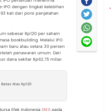
, IPO perseroan menerima
e-IPO dengan tingkat kelebihan
3 kali dari porsi penjatahan
um sebesar Rp120 per saham
 masa bookbuilding. Melalui IPO
ham baru atau setara 30 persen
setelah penawaran umum. Dari
n dana sekitar Rp62,75 miliar.
i Batas Atas Rp120
rsa Efek Indonesia (
BEI
) pada