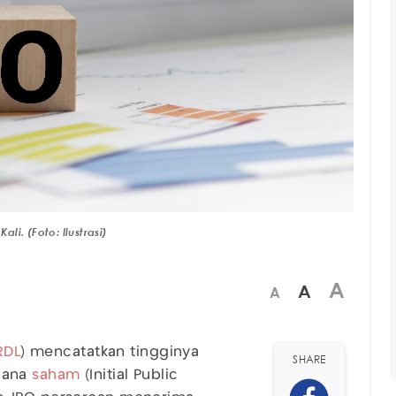
li. (Foto: Ilustrasi)
A
A
A
RDL
) mencatatkan tingginya
SHARE
dana
saham
(Initial Public