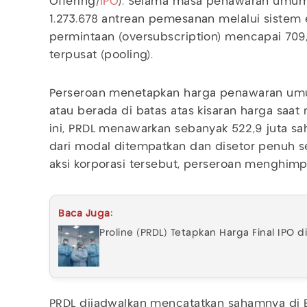
Offering/
IPO
). Selama masa penawaran umum
1.273.678 antrean pemesanan melalui sistem 
permintaan (oversubscription) mencapai 709,9
terpusat (pooling).
Perseroan menetapkan harga penawaran um
atau berada di batas atas kisaran harga saat
ini, PRDL menawarkan sebanyak 522,9 juta sa
dari modal ditempatkan dan disetor penuh 
aksi korporasi tersebut, perseroan menghimpu
Baca Juga:
Proline (PRDL) Tetapkan Harga Final IPO d
PRDL dijadwalkan mencatatkan sahamnya di Bu