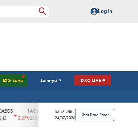
Log in
ESG Zone
Lainnya
IDXC LIVE
S
AGII
AGRO
AGRS
AHAP
AIMS
1
100
4
0
2
03.15 WIB
Lihat Data Pasar
2.27%
3.39%
2.63%
0%
2.04%
2850
148
24/07/2026
62
96
360