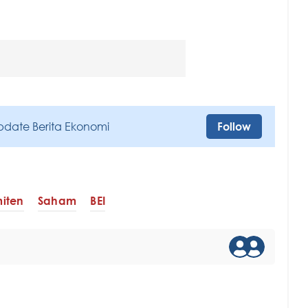
pdate Berita Ekonomi
Follow
iten
Saham
BEI