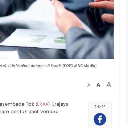
ERAA) Join Venture dengan JD Sports (FOTO:MNC Media)
A
A
A
Swasembada Tbk (
ERAA
), Erajaya
SHARE
alam bentuk joint venture