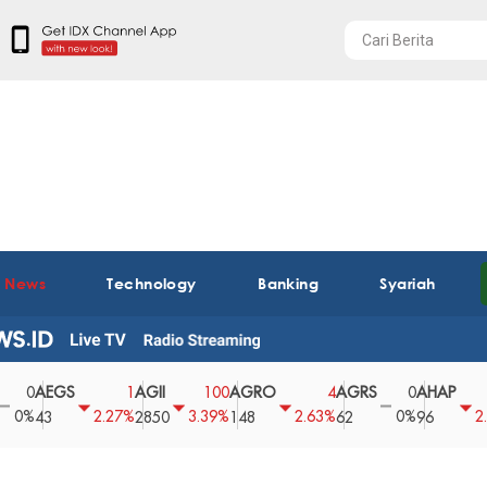
t News
Technology
Banking
Syariah
AEGS
AGII
AGRO
AGRS
AHAP
1
100
4
0
2
2.27%
3.39%
2.63%
0%
2.04%
43
2850
148
62
96