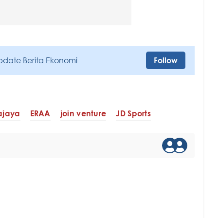
pdate Berita Ekonomi
Follow
ajaya
ERAA
join venture
JD Sports